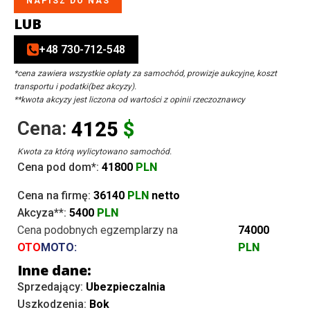
NAPISZ DO NAS
LUB
+48 730-712-548
*cena zawiera wszystkie opłaty za samochód, prowizje aukcyjne, koszt
transportu i podatki(bez akcyzy).
**kwota akcyzy jest liczona od wartości z opinii rzeczoznawcy
Cena:
4125
$
Kwota za którą wylicytowano samochód.
Cena pod dom*:
41800
PLN
Cena na firmę:
36140
PLN
netto
Akcyza**:
5400
PLN
Cena podobnych egzemplarzy na
74000
OTO
MOTO:
PLN
Inne dane:
Sprzedający:
Ubezpieczalnia
Uszkodzenia:
Bok