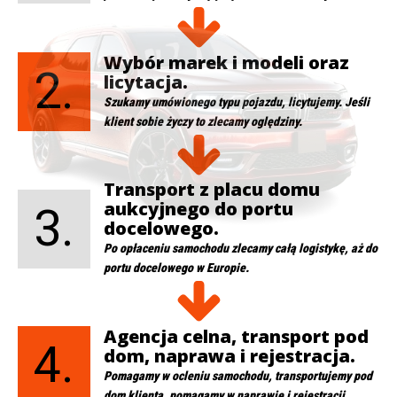
Wybór marek i modeli oraz
2.
licytacja.
Szukamy umówionego typu pojazdu, licytujemy. Jeśli
klient sobie życzy to zlecamy oględziny.
Transport z placu domu
aukcyjnego do portu
3.
docelowego.
Po opłaceniu samochodu zlecamy całą logistykę, aż do
portu docelowego w Europie.
Agencja celna, transport pod
4.
dom, naprawa i rejestracja.
Pomagamy w ocleniu samochodu, transportujemy pod
dom klienta, pomagamy w naprawie i rejestracji.