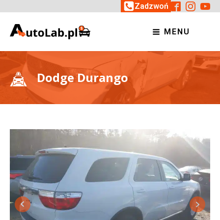
Zadzwoń
MENU
Dodge Durango