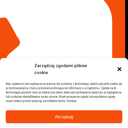
Komis samochodowy Kielce
Komis samochodowy Łódź
Komis samochodowy Kraków
Komis samochodowy Radom
Komis samochodowy Płock
Komis samochodowy Opole
Komis samochodowy Lublin
Komis samochodowy Sochaczew
Inne Lokalizacje
Zarządzaj zgodami plików
Import
cookie
Auta z USA Warszawa
Auta z USA Rzeszów
Aby zapewnić jak najlepsze wrażenia, korzystamy z technologii, takich jak pliki cookie, do
przechowywania i/lub uzyskiwania dostępu do informacji o urządzeniu. Zgoda na te
Auta z USA Białystok
technologie pozwoli nam przetwarzać dane, takie jak zachowanie podczas przeglądania
Auta z USA Kraków
lub unikalne identyfikatory na tej stronie. Brak wyrażenia zgody lub wycofanie zgody
może niekorzystnie wpłynąć na niektóre cechy i funkcje.
Marki samochodów
Sprzedam BMW
Akceptuję
Sprzedam Audi
Sprzedam Mercedes