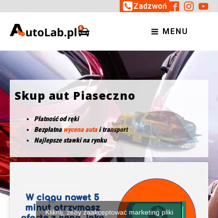
Zadzwoń
MENU
Skup aut Piaseczno
Płatność od ręki
Bezpłatna
wycena auta
i transport
Najlepsze stawki na rynku
Kliknij, żeby zaakceptować marketing pliki