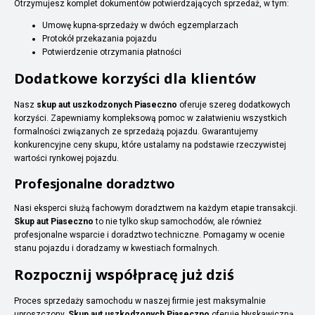
Otrzymujesz komplet dokumentów potwierdzających sprzedaż, w tym:
Umowę kupna-sprzedaży w dwóch egzemplarzach
Protokół przekazania pojazdu
Potwierdzenie otrzymania płatności
Dodatkowe korzyści dla klientów
Nasz
skup aut uszkodzonych Piaseczno
oferuje szereg dodatkowych
korzyści. Zapewniamy kompleksową pomoc w załatwieniu wszystkich
formalności związanych ze sprzedażą pojazdu. Gwarantujemy
konkurencyjne ceny skupu, które ustalamy na podstawie rzeczywistej
wartości rynkowej pojazdu.
Profesjonalne doradztwo
Nasi eksperci służą fachowym doradztwem na każdym etapie transakcji.
Skup aut Piaseczno
to nie tylko skup samochodów, ale również
profesjonalne wsparcie i doradztwo techniczne. Pomagamy w ocenie
stanu pojazdu i doradzamy w kwestiach formalnych.
Rozpocznij współpracę już dziś
Proces sprzedaży samochodu w naszej firmie jest maksymalnie
uproszczony.
Skup aut uszkodzonych Piaseczno
oferuje błyskawiczną