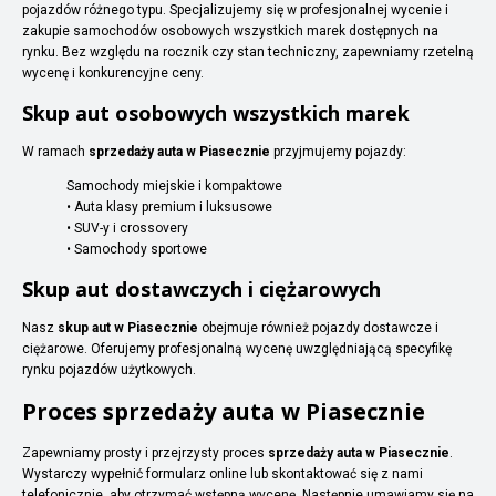
pojazdów różnego typu. Specjalizujemy się w profesjonalnej wycenie i
zakupie samochodów osobowych wszystkich marek dostępnych na
rynku. Bez względu na rocznik czy stan techniczny, zapewniamy rzetelną
wycenę i konkurencyjne ceny.
Skup aut osobowych wszystkich marek
W ramach
sprzedaży auta w Piasecznie
przyjmujemy pojazdy:
Samochody miejskie i kompaktowe
• Auta klasy premium i luksusowe
• SUV-y i crossovery
• Samochody sportowe
Skup aut dostawczych i ciężarowych
Nasz
skup aut w Piasecznie
obejmuje również pojazdy dostawcze i
ciężarowe. Oferujemy profesjonalną wycenę uwzględniającą specyfikę
rynku pojazdów użytkowych.
Proces sprzedaży auta w Piasecznie
Zapewniamy prosty i przejrzysty proces
sprzedaży auta w Piasecznie
.
Wystarczy wypełnić formularz online lub skontaktować się z nami
telefonicznie, aby otrzymać wstępną wycenę. Następnie umawiamy się na