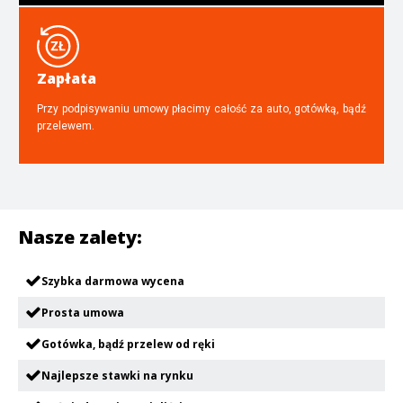
Zapłata
Przy podpisywaniu umowy płacimy całość za auto, gotówką, bądź
przelewem.
Nasze zalety:
Szybka darmowa wycena
Prosta umowa
Gotówka, bądź przelew od ręki
Najlepsze stawki na rynku