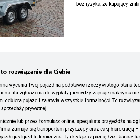
bez ryzyka, że kupujący znikni
 to rozwiązanie dla Ciebie
firma wycenia Twój pojazd na podstawie rzeczywistego stanu tech
d momentu zgłoszenia do wypłaty pieniędzy zajmuje maksymalnie 
 odbiera pojazd i załatwia wszystkie formalności. To rozwiązan
 sprzedaży prywatnej.
icznie lub przez formularz online, specjalista przyjeżdża na og
irma zajmuje się transportem przyczepy oraz całą biurokracją 
zdu jeśli jest to konieczne. Ty dostajesz pieniądze i koniec te