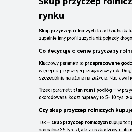
Skup przyczep rolnic
rynku
Skup przyczep rolniczych
to oddzielna kat
zupełnie inny profil zużycia niż pojazdy drog
Co decyduje o cenie przyczepy rolni
Kluczowy parametr to
przepracowane godz
więcej niż przyczepa pracująca cały rok. Drug
szczególnie narażone na zużycie. Naprawa hydr
Trzeci parametr:
stan ram i podłóg
– w przyc
skorodowana, koszt naprawy to 5–10 tys. zło
Czy skup przyczep rolniczych kupu
Tak –
skup przyczep rolniczych
kupuje też 
normalnie 35 tys. zł, ale z uszkodzonym ukł