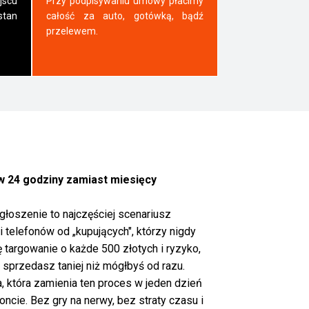
jscu
Przy podpisywaniu umowy płacimy
tan
całość za auto, gotówką, bądź
przelewem.
 24 godziny zamiast miesięcy
łoszenie to najczęściej scenariusz
 telefonów od „kupujących", którzy nigdy
ę targowanie o każde 500 złotych i ryzyko,
k sprzedasz taniej niż mógłbyś od razu.
, która zamienia ten proces w jeden dzień
ncie. Bez gry na nerwy, bez straty czasu i