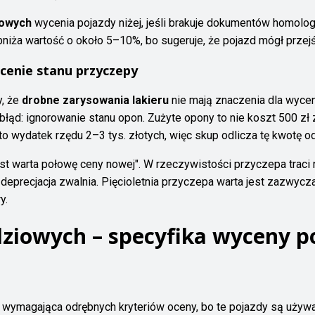
gowych
wycenia pojazdy niżej, jeśli brakuje dokumentów homolog
obniża wartość o około 5–10%, bo sugeruje, że pojazd mógł prze
ocenie stanu przyczepy
y, że
drobne zarysowania lakieru
nie mają znaczenia dla wyce
ny błąd: ignorowanie stanu opon. Zużyte opony to nie koszt 500 
 wydatek rzędu 2–3 tys. złotych, więc skup odlicza tę kwotę o
 jest warta połowę ceny nowej". W rzeczywistości przyczepa traci
j deprecjacja zwalnia. Pięcioletnia przyczepa warta jest zazwycz
y.
dziowych – specyfika wyceny 
a wymagająca odrębnych kryteriów oceny, bo te pojazdy są używ