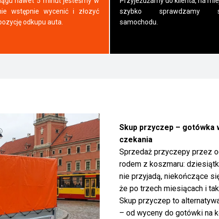
iągu nawet 5 minut jesteśmy w
Przyjeżdżamy do klienta, na mie
nie wstępnie wycenić i złozyć
szybko sprawdzamy s
pozycję odkupu auta.
samochodu.
Skup przyczep – gotówka w
czekania
Sprzedaż przyczepy przez og
rodem z koszmaru: dziesiątki
nie przyjadą, niekończące si
że po trzech miesiącach i ta
Skup przyczep to alternatywa
– od wyceny do gotówki na ko