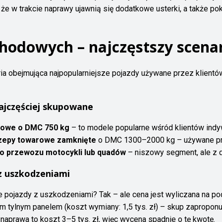
, że w trakcie naprawy ujawnią się dodatkowe usterki, a także p
hodowych – najczęstszy scenar
ia obejmująca najpopularniejsze pojazdy używane przez klient
ajczęściej skupowane
żowe o DMC 750 kg
– to modele popularne wśród klientów indy
zepy towarowe zamknięte
o DMC 1300–2000 kg – używane prz
o przewozu motocykli lub quadów
– niszowy segment, ale z d
 uszkodzeniami
e pojazdy z uszkodzeniami? Tak – ale cena jest wyliczana na p
m tylnym panelem (koszt wymiany: 1,5 tys. zł) – skup zaproponuj
 naprawa to koszt 3–5 tys. zł, więc wycena spadnie o tę kwotę.