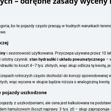
zych – odrębne zasady wyceny
egoria, bo te pojazdy często pracują w trudnych warunkach ter
owe.
czej
iny
i sezonowość użytkowania. Przyczepa używana przez 10 lat, 
i istotny czynnik:
stan hydrauliki i układu pneumatycznego
– w
auliki to koszt 4–7 tys. złotych, więc skup odlicza tę kwotę, je
zepach rolniczych często dochodzi do korozji spowodowanej wil
tych, więc wycena w skupie będzie niższa o analogiczną kwotę.
je pojazdy uszkodzone
pojazdy z uszkodzeniami, ale cena jest kalkulowana na podstaw
adem hamulcowym (koszt naprawy: 3 tys. zł) – skup zaproponuje 