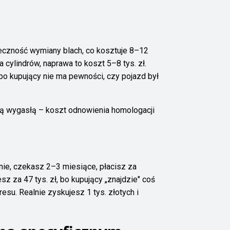
eczność wymiany blach, co kosztuje 8–12
 cylindrów, naprawa to koszt 5–8 tys. zł.
bo kupujący nie ma pewności, czy pojazd był
ją wygasłą – koszt odnowienia homologacji
nie, czekasz 2–3 miesiące, płacisz za
z za 47 tys. zł, bo kupujący „znajdzie" coś
resu. Realnie zyskujesz 1 tys. złotych i