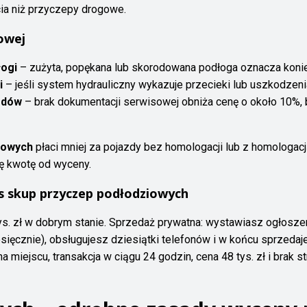
cia niż przyczepy drogowe.
owej
łogi
– zużyta, popękana lub skorodowana podłoga oznacza koni
i
– jeśli system hydrauliczny wykazuje przecieki lub uszkodzenia
ądów
– brak dokumentacji serwisowej obniża cenę o około 10%, 
iowych
płaci mniej za pojazdy bez homologacji lub z homologac
tę kwotę od wyceny.
s skup przyczep podłodziowych
ys. zł w dobrym stanie. Sprzedaż prywatna: wystawiasz ogłosze
ęcznie), obsługujesz dziesiątki telefonów i w końcu sprzedajes
 miejscu, transakcja w ciągu 24 godzin, cena 48 tys. zł i brak st