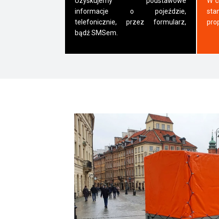
Uzyskujemy podstawowe
W c
informacje o pojeździe,
sta
telefonicznie, przez formularz,
pro
bądź SMSem.