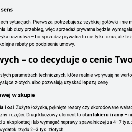
 sens
ech sytuacjach. Pierwsza: potrzebujesz szybkiej gotówki i nie
a lub duży przebieg, więc sprzedaż prywatna będzie wymagała o
yzyka oszustwa – bo sprzedaż prywatna to nie tylko czas, ale też
kolejne rabaty po podpisaniu umowy.
ych – co decyduje o cenie Tw
isłych parametrach technicznych, które realnie wpływają na warto
tysiące złotych, albo pozwalają uzyskać lepszą cenę.
owej w skupie
a i osi
. Zużyte łożyska, pęknięte resory czy skorodowane waha
izny i części. Drugi kluczowy element to
stan lakieru i ramy
– ni
 z eksploatacji lub wymagać naprawy spawalniczej za 4–7 tys. z
wydatek rzędu 2–3 tys. złotych.