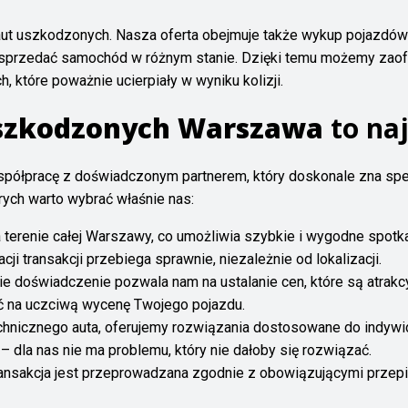
 aut uszkodzonych. Nasza oferta obejmuje także wykup pojazd
 sprzedać samochód w różnym stanie. Dzięki temu możemy zaofe
, które poważnie ucierpiały w wyniku kolizji.
uszkodzonych Warszawa
to na
współpracę z doświadczonym partnerem, który doskonale zna sp
rych warto wybrać właśnie nas:
terenie całej Warszawy, co umożliwia szybkie i wygodne spotka
ji transakcji przebiega sprawnie, niezależnie od lokalizacji.
e doświadczenie pozwala nam na ustalanie cen, które są atrakcyj
yć na uczciwą wycenę Twojego pojazdu.
chnicznego auta, oferujemy rozwiązania dostosowane do indywidu
 dla nas nie ma problemu, który nie dałoby się rozwiązać.
ansakcja jest przeprowadzana zgodnie z obowiązującymi przepi