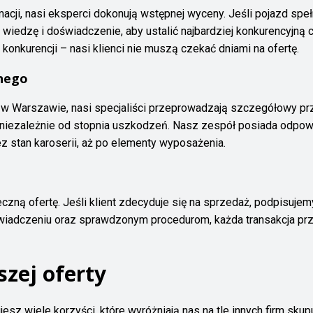
acji, nasi eksperci dokonują wstępnej wyceny. Jeśli pojazd spe
iedzę i doświadczenie, aby ustalić najbardziej konkurencyjną 
 konkurencji – nasi klienci nie muszą czekać dniami na ofertę.
znego
 Warszawie, nasi specjaliści przeprowadzają szczegółowy prze
, niezależnie od stopnia uszkodzeń. Nasz zespół posiada odpow
z stan karoserii, aż po elementy wyposażenia.
zną ofertę. Jeśli klient zdecyduje się na sprzedaż, podpisuje
wiadczeniu oraz sprawdzonym procedurom, każda transakcja pr
szej oferty
sz wiele korzyści, które wyróżniają nas na tle innych firm skup