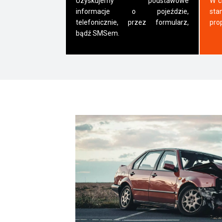
Uzyskujemy podstawowe
W c
informacje o pojeździe,
sta
telefonicznie, przez formularz,
pro
bądź SMSem.