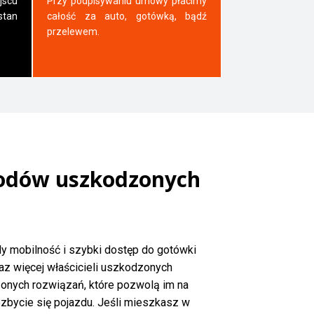
jscu
Przy podpisywaniu umowy płacimy
tan
całość za auto, gotówką, bądź
przelewem.
odów uszkodzonych
dy mobilność i szybki dostęp do gotówki
az więcej właścicieli uszkodzonych
nych rozwiązań, które pozwolą im na
bycie się pojazdu. Jeśli mieszkasz w