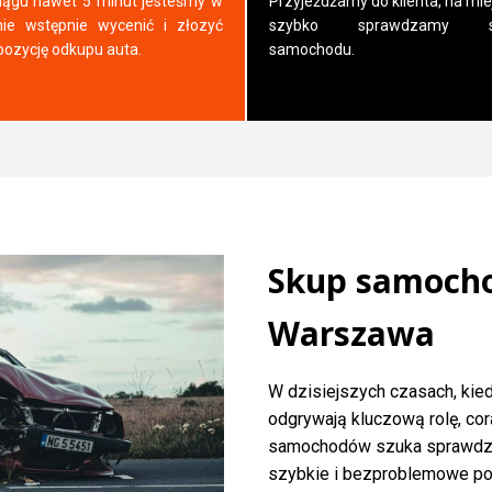
iągu nawet 5 minut jesteśmy w
Przyjeżdżamy do klienta, na mie
nie wstępnie wycenić i złozyć
szybko sprawdzamy s
pozycję odkupu auta.
samochodu.
Skup samoch
Warszawa
W dzisiejszych czasach, kie
odgrywają kluczową rolę, cor
samochodów szuka sprawdzo
szybkie i bezproblemowe poz