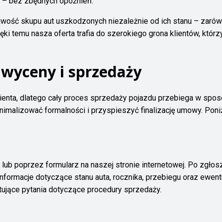
 – bez zbędnych opóźnień.
iwość skupu aut uszkodzonych niezależnie od ich stanu – zarówn
ęki temu nasza oferta trafia do szerokiego grona klientów, któ
 wyceny i sprzedaży
lienta, dlatego cały proces sprzedaży pojazdu przebiega w spo
minimalizować formalności i przyspieszyć finalizację umowy. Po
 lub poprzez formularz na naszej stronie internetowej. Po zgł
informacje dotyczące stanu auta, rocznika, przebiegu oraz ewent
tujące pytania dotyczące procedury sprzedaży.