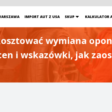
WARSZAWA
IMPORT AUT Z USA
SKUP
KALKULATOR 
kosztować wymiana opon
en i wskazówki, jak zaos