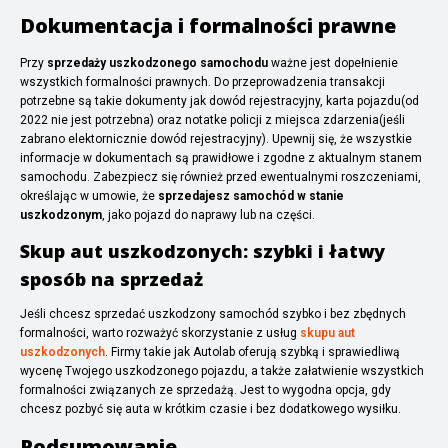
Dokumentacja i formalności prawne
Przy
sprzedaży uszkodzonego samochodu
ważne jest dopełnienie
wszystkich formalności prawnych. Do przeprowadzenia transakcji
potrzebne są takie dokumenty jak dowód rejestracyjny, karta pojazdu(od
2022 nie jest potrzebna) oraz notatke policji z miejsca zdarzenia(jeśli
zabrano elektornicznie dowód rejestracyjny). Upewnij się, że wszystkie
informacje w dokumentach są prawidłowe i zgodne z aktualnym stanem
samochodu. Zabezpiecz się również przed ewentualnymi roszczeniami,
określając w umowie, że
sprzedajesz samochód w stanie
uszkodzonym
, jako pojazd do naprawy lub na części.
Skup aut uszkodzonych: szybki i łatwy
sposób na sprzedaż
Jeśli chcesz sprzedać uszkodzony samochód szybko i bez zbędnych
formalności, warto rozważyć skorzystanie z usług
skupu aut
uszkodzonych
. Firmy takie jak Autolab oferują szybką i sprawiedliwą
wycenę Twojego uszkodzonego pojazdu, a także załatwienie wszystkich
formalności związanych ze sprzedażą. Jest to wygodna opcja, gdy
chcesz pozbyć się auta w krótkim czasie i bez dodatkowego wysiłku.
Podsumowanie