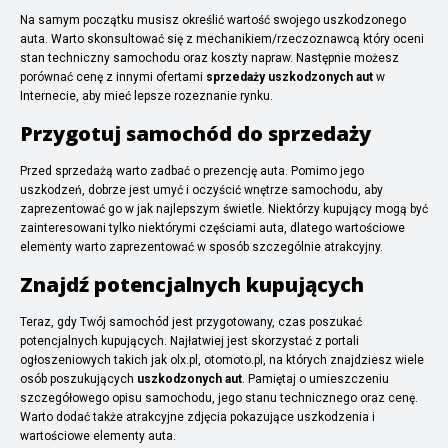
Na samym początku musisz określić wartość swojego uszkodzonego
auta. Warto skonsultować się z mechanikiem/rzeczoznawcą który oceni
stan techniczny samochodu oraz koszty napraw. Następnie możesz
porównać cenę z innymi ofertami
sprzedaży uszkodzonych aut
w
Internecie, aby mieć lepsze rozeznanie rynku.
Przygotuj samochód do sprzedaży
Przed sprzedażą warto zadbać o prezencję auta. Pomimo jego
uszkodzeń, dobrze jest umyć i oczyścić wnętrze samochodu, aby
zaprezentować go w jak najlepszym świetle. Niektórzy kupujący mogą być
zainteresowani tylko niektórymi częściami auta, dlatego wartościowe
elementy warto zaprezentować w sposób szczególnie atrakcyjny.
Znajdź potencjalnych kupujących
Teraz, gdy Twój samochód jest przygotowany, czas poszukać
potencjalnych kupujących. Najłatwiej jest skorzystać z portali
ogłoszeniowych takich jak olx.pl, otomoto.pl, na których znajdziesz wiele
osób poszukujących
uszkodzonych aut
. Pamiętaj o umieszczeniu
szczegółowego opisu samochodu, jego stanu technicznego oraz cenę.
Warto dodać także atrakcyjne zdjęcia pokazujące uszkodzenia i
wartościowe elementy auta.