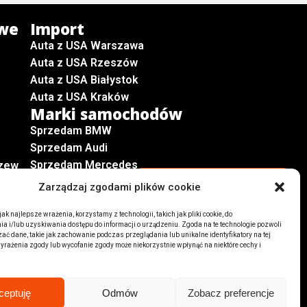
we
Import
Auta z USA Warszawa
Auta z USA Rzeszów
Auta z USA Białystok
Auta z USA Kraków
Marki samochodów
Sprzedam BMW
Sprzedam Audi
Sprzedam Mercedes
zew
Wszystkie marki samochodów
Zarządzaj zgodami plików cookie
k najlepsze wrażenia, korzystamy z technologii, takich jak pliki cookie, do
 i/lub uzyskiwania dostępu do informacji o urządzeniu. Zgoda na te technologie pozwoli
ć dane, takie jak zachowanie podczas przeglądania lub unikalne identyfikatory na tej
wyrażenia zgody lub wycofanie zgody może niekorzystnie wpłynąć na niektóre cechy i
ceptuję
Odmów
Zobacz preferencje