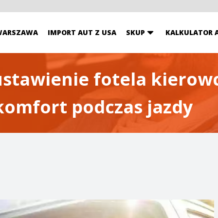
WARSZAWA
IMPORT AUT Z USA
SKUP
KALKULATOR 
stawienie fotela kierowc
komfort podczas jazdy