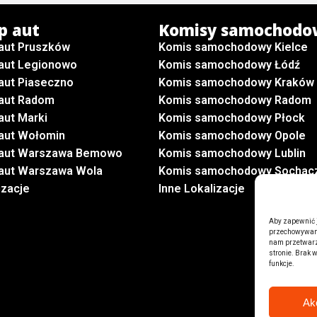
p aut
Komisy samochodo
aut Pruszków
Komis samochodowy Kielce
aut Legionowo
Komis samochodowy Łódź
aut Piaseczno
Komis samochodowy Kraków
aut Radom
Komis samochodowy Radom
aut Marki
Komis samochodowy Płock
aut Wołomin
Komis samochodowy Opole
 aut Warszawa Bemowo
Komis samochodowy Lublin
aut Warszawa Wola
Komis samochodowy Sochac
izacje
Inne Lokalizacje
Aby zapewnić ja
przechowywania
nam przetwarza
stronie. Brak 
funkcje.
Ak