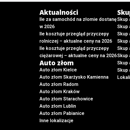
Aktualności
Sku
Ile za samochód na złomie dostanę
Skup 
w 2026
Skup 
Ile kosztuje przegląd przyczepy
Skup 
rolniczej – aktualne ceny na 2026
Skup 
Ile kosztuje przegląd przyczepy
Skup 
ciężarowej – aktualne ceny na 2026
Skup 
Auto złom
Skup
Auto złom Kielce
Skup 
Auto złom Skarżysko Kamienna
Lokal
Auto złom Radom
Auto złom Kraków
Auto złom Starachowice
Auto złom Lublin
Auto złom Pabianice
Inne lokalizacje