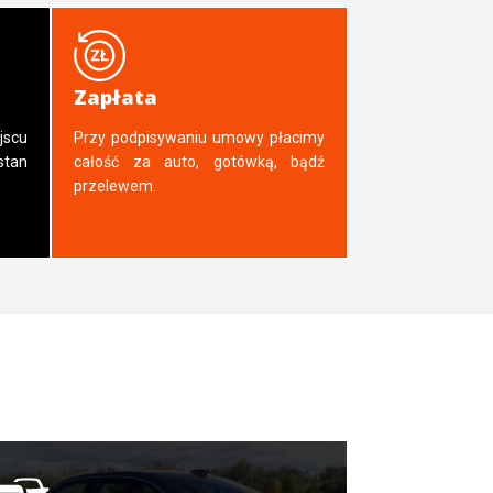
Zapłata
jscu
Przy podpisywaniu umowy płacimy
tan
całość za auto, gotówką, bądź
przelewem.