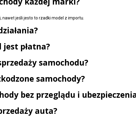
chody każdej marki?
 nawet jeśli jesto to rzadki model z importu.
działania?
 jest płatna?
sprzedaży samochodu?
szkodzone samochody?
ody bez przeglądu i ubezpieczeni
przedaży auta?