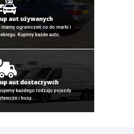
up aut używanych
e mamy ograniczeń co do marki i
zebiegu. Kupimy każde auto.
up aut dostaczywch
pujemy każdego rodzaju pojazdy
stawcze i busy.