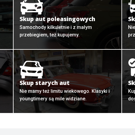
Skup aut poleasingowych
Sk
Samochody kilkuletnie i z małym
Ni
przebiegiem, też kupujemy.
pr
Skup starych aut
Sk
o
Nie mamy też limitu wiekowego. Klasyki i
Ku
youngtimery są mile widziane.
do