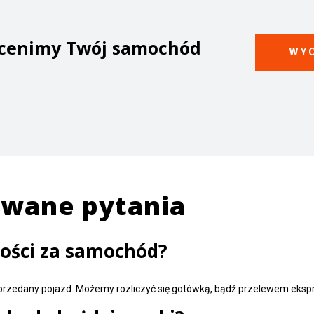
ycenimy Twój samochód
WYC
awane pytania
ności za samochód?
 sprzedany pojazd. Możemy rozliczyć się gotówką, bądź przelewem eks