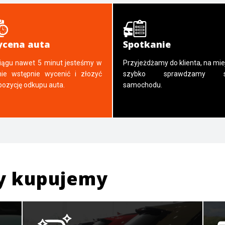
cena auta
Spotkanie
iągu nawet 5 minut jesteśmy w
Przyjeżdżamy do klienta, na mie
nie wstępnie wycenić i złozyć
szybko sprawdzamy s
pozycję odkupu auta.
samochodu.
y kupujemy