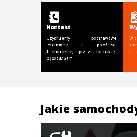
Kontakt
Wy
Uzyskujemy podstawowe
W c
informacje o pojeździe,
sta
telefonicznie, przez formularz,
pro
bądź SMSem.
Jakie samochod