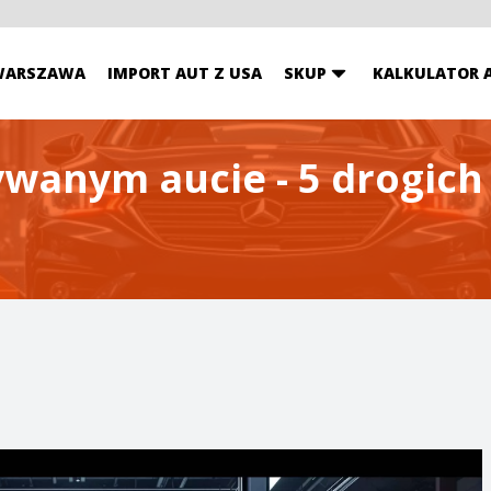
WARSZAWA
IMPORT AUT Z USA
SKUP
KALKULATOR 
ywanym aucie - 5 drogic