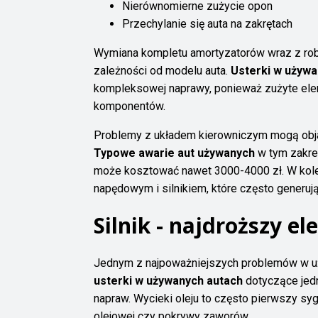
Nierównomierne zużycie opon
Przechylanie się auta na zakrętach
Wymiana kompletu amortyzatorów wraz z ro
zależności od modelu auta.
Usterki w używ
kompleksowej naprawy, ponieważ zużyte ele
komponentów.
Problemy z układem kierowniczym mogą objaw
Typowe awarie aut używanych
w tym zakres
może kosztować nawet 3000-4000 zł. W kole
napędowym i silnikiem, które często generu
Silnik - najdroższy 
Jednym z najpoważniejszych problemów w uż
usterki w używanych autach
dotyczące jed
napraw. Wycieki oleju to często pierwszy sy
olejowej czy pokrywy zaworów.