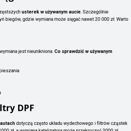
częstszych
usterek w używanym aucie
. Szczególnie
ń biegów, gdzie wymiana może sięgać nawet 20 000 zł. Warto
wymiana jest nieunikniona.
Co sprawdzić w używanym
spieszania
u
ltry DPF
 autach
dotyczą często układu wydechowego i filtrów cząstek
000 zł, a wymiana katalizatora może przekroczyć 3000 zł.