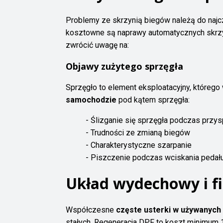
Problemy ze skrzynią biegów należą do naj
kosztowne są naprawy automatycznych skrzy
zwrócić uwagę na:
Objawy zużytego sprzęgła
Sprzęgło to element eksploatacyjny, którego 
samochodzie
pod kątem sprzęgła:
- Ślizganie się sprzęgła podczas przy
- Trudności ze zmianą biegów
- Charakterystyczne szarpanie
- Piszczenie podczas wciskania pedał
Układ wydechowy i fi
Współczesne
częste usterki w używanych
stałych. Regeneracja DPF to koszt minimum 1