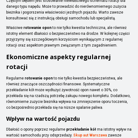
Częstym błędem jest stosowanie niewłaściwego schematu rotacji dla
danego typu napędu. Może to prowadzić do nierównomiernego zużycia
bieżnika i pogorszenia właściwości jezdnych pojazdu. Warto zawsze
konsultować się z instrukcją obsługi samochodu lub specjalistą.
Właściwe
rotowanie opon
to nie tylko kwestia techniczna, ale również
istotny element dbałości o bezpieczeństwo na drodze. W kolejnej części
przyjrzymy się szczegółowym korzyściom wynikającym z regularnej
rotacji oraz aspektom prawnym związanym z tym zagadnieniem.
Ekonomiczne aspekty regularnej
rotacji
Regularne
rotowanie opon
to nie tylko kwestia bezpieczeństwa, ale
również znaczące oszczędności finansowe. Systematyczne
przekładanie kół może wydłużyć żywotność opon nawet o 30%, co
przekłada się na rzadszą potrzebę zakupu nowego kompletu. Dodatkowo,
równomierne zużycie bieżnika wpływa na zmniejszenie oporu toczenia,
co bezpośrednio przekłada się na niższe spalanie paliwa.
Wpływ na wartość pojazdu
Dbałość o opony poprzez regularne
przekładanie kół
ma istotny wpływ na
wartość samochodu przy odsprzedaży.
Skup aut Warszawa
zawsze