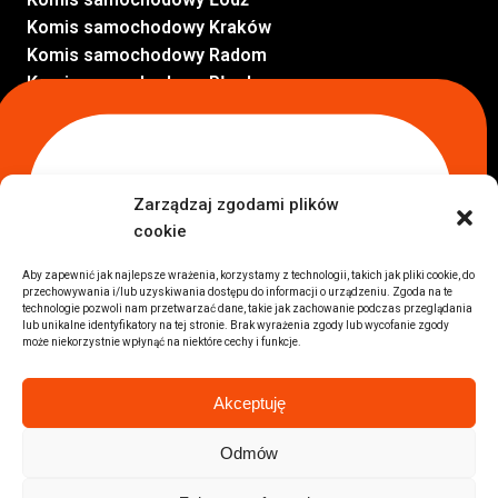
Komis samochodowy Kraków
Komis samochodowy Radom
Komis samochodowy Płock
Komis samochodowy Opole
Komis samochodowy Lublin
Komis samochodowy Sochaczew
Inne Lokalizacje
Zarządzaj zgodami plików
Import
cookie
Auta z USA Warszawa
Auta z USA Rzeszów
Aby zapewnić jak najlepsze wrażenia, korzystamy z technologii, takich jak pliki cookie, do
przechowywania i/lub uzyskiwania dostępu do informacji o urządzeniu. Zgoda na te
Auta z USA Białystok
technologie pozwoli nam przetwarzać dane, takie jak zachowanie podczas przeglądania
Auta z USA Kraków
lub unikalne identyfikatory na tej stronie. Brak wyrażenia zgody lub wycofanie zgody
może niekorzystnie wpłynąć na niektóre cechy i funkcje.
Marki samochodów
Sprzedam BMW
Akceptuję
Sprzedam Audi
Sprzedam Mercedes
Odmów
Wszystkie marki samochodów