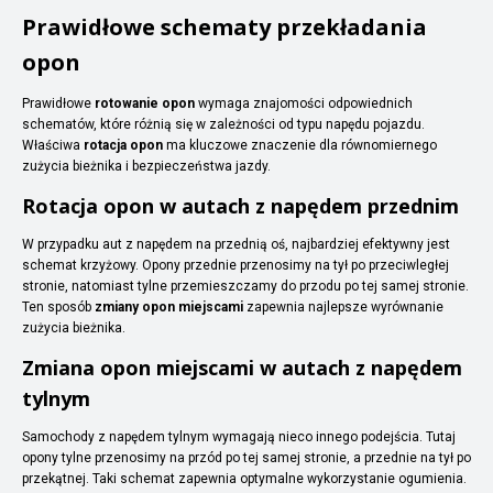
Prawidłowe schematy przekładania
opon
Prawidłowe
rotowanie opon
wymaga znajomości odpowiednich
schematów, które różnią się w zależności od typu napędu pojazdu.
Właściwa
rotacja opon
ma kluczowe znaczenie dla równomiernego
zużycia bieżnika i bezpieczeństwa jazdy.
Rotacja opon w autach z napędem przednim
W przypadku aut z napędem na przednią oś, najbardziej efektywny jest
schemat krzyżowy. Opony przednie przenosimy na tył po przeciwległej
stronie, natomiast tylne przemieszczamy do przodu po tej samej stronie.
Ten sposób
zmiany opon miejscami
zapewnia najlepsze wyrównanie
zużycia bieżnika.
Zmiana opon miejscami w autach z napędem
tylnym
Samochody z napędem tylnym wymagają nieco innego podejścia. Tutaj
opony tylne przenosimy na przód po tej samej stronie, a przednie na tył po
przekątnej. Taki schemat zapewnia optymalne wykorzystanie ogumienia.