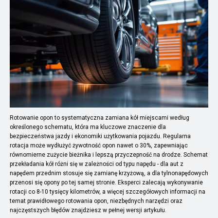
Rotowanie opon to systematyczna zamiana kół miejscami według
określonego schematu, która ma kluczowe znaczenie dla
bezpieczeństwa jazdy i ekonomiki użytkowania pojazdu. Regularna
rotacja może wydłużyć żywotność opon nawet o 30%, zapewniając
równomierne zużycie bieżnika i lepszą przyczepność na drodze. Schemat
przekładania kół różni się w zależności od typu napędu - dla aut z
napędem przednim stosuje się zamianę krzyżową, a dla tylnonapędowych
przenosi się opony po tej samej stronie. Eksperci zalecają wykonywanie
rotacji co 8-10 tysięcy kilometrów, a więcej szczegółowych informacji na
temat prawidłowego rotowania opon, niezbędnych narzędzi oraz
najczęstszych błędów znajdziesz w pełnej wersji artykułu.