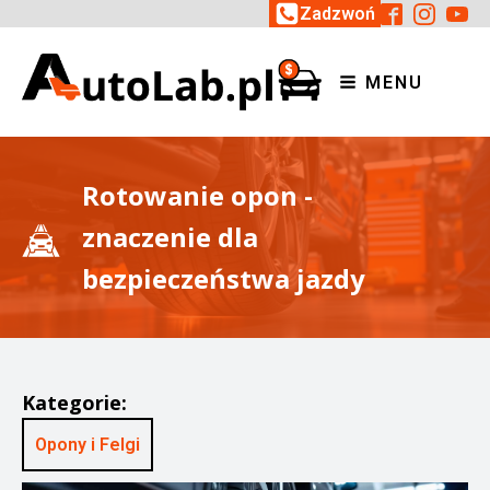
Zadzwoń
MENU
Rotowanie opon -
znaczenie dla
bezpieczeństwa jazdy
Kategorie:
Opony i Felgi