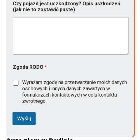
Czy pojazd jest uszkodzony? Opis uszkodzeń
p
(jak nie to zostawić puste)
r
o
d
u
k
c
j
i
p
o
Zgoda RODO
*
j
a
z
Wyrażam zgodę na przetwarzanie moich danych
d
osobowych i innych danych zawartych w
formularzach kontaktowych w celu kontaktu
zwrotnego.
Wyślij