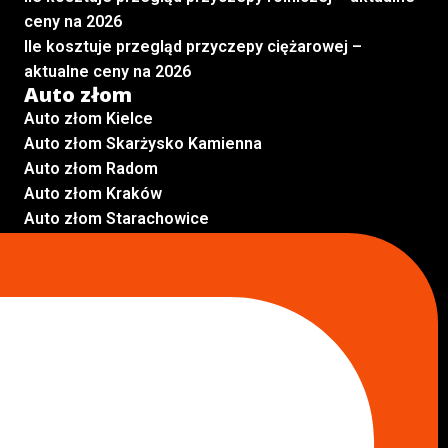
ceny na 2026
Ile kosztuje przegląd przyczepy ciężarowej –
aktualne ceny na 2026
Auto złom
Auto złom Kielce
Auto złom Skarżysko Kamienna
Auto złom Radom
Auto złom Kraków
Auto złom Starachowice
Auto złom Lublin
Auto złom Pabianice
Inne lokalizacje
Skup aut
Skup aut Pruszków
Skup aut Legionowo
Skup aut Piaseczno
Skup aut Radom
Skup aut Marki