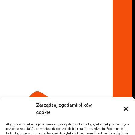
Skup aut Wołomin
Skup aut Warszawa Bemowo
Skup aut Warszawa Wola
Lokalizacje
Komisy samochodowe
Komis samochodowy Kielce
Komis samochodowy Łódź
Komis samochodowy Kraków
Komis samochodowy Radom
Komis samochodowy Płock
Komis samochodowy Opole
Komis samochodowy Lublin
Komis samochodowy Sochaczew
Inne Lokalizacje
Zarządzaj zgodami plików
Import
cookie
Auta z USA Warszawa
Auta z USA Rzeszów
Aby zapewnić jak najlepsze wrażenia, korzystamy z technologii, takich jak pliki cookie, do
przechowywania i/lub uzyskiwania dostępu do informacji o urządzeniu. Zgoda na te
Auta z USA Białystok
technologie pozwoli nam przetwarzać dane, takie jak zachowanie podczas przeglądania