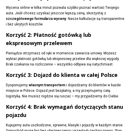
Wycena online w kilka minut pozwala szybko poznać wartość Twojego
auta. Jeśli chcesz uzyskać jeszcze lepszą cenę, skorzystaj z
szczegółowego formularza wyceny
. Nasze kalkulacje są transparentne
i bez ukrytych kosztów.
Korzyść 2: Płatność gotówką lub
ekspresowym przelewem
Pieniądze otrzymasz od ręki w momencie zawarcia umowy. Możesz
wybrać płatność gotówką lub ekspresowy przelew dla większej wygody.
Brak czekania na rozliczenie – wszystko odbywa się natychmiast.
Korzyść 3: Dojazd do klienta w całej Polsce
Dysponujemy
własnym transportem
i dojeżdżamy do klientów w każde
miejsce w Polsce. Dojazd jest bezpłatny, a my przejmujemy całą
logistykę. Nie musisz nigdzie się ruszać – my przyjedziemy do Ciebie.
Korzyść 4: Brak wymagań dotyczących stanu
pojazdu
Kupujemy auta uszkodzone, sprawne, klasyki i pojazdy w każdym stanie.
Samochód może być bez ubezpieczenia i przeglądu technicznego. Stan