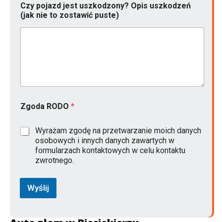
Czy pojazd jest uszkodzony? Opis uszkodzeń
p
(jak nie to zostawić puste)
i
s
p
r
o
d
u
k
c
j
Zgoda RODO
*
i
R
O
Wyrażam zgodę na przetwarzanie moich danych
D
osobowych i innych danych zawartych w
O
formularzach kontaktowych w celu kontaktu
zwrotnego.
Wyślij