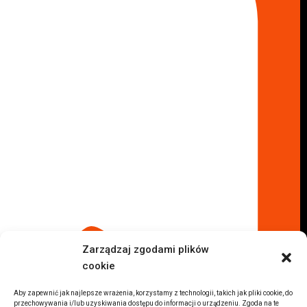
Skup aut Marki
Skup aut Wołomin
Skup aut Warszawa Bemowo
Skup aut Warszawa Wola
Lokalizacje
Komisy samochodowe
Komis samochodowy Kielce
Komis samochodowy Łódź
Komis samochodowy Kraków
Komis samochodowy Radom
Komis samochodowy Płock
Komis samochodowy Opole
Komis samochodowy Lublin
Komis samochodowy Sochaczew
Inne Lokalizacje
Zarządzaj zgodami plików
Import
cookie
Auta z USA Warszawa
Auta z USA Rzeszów
Aby zapewnić jak najlepsze wrażenia, korzystamy z technologii, takich jak pliki cookie, do
przechowywania i/lub uzyskiwania dostępu do informacji o urządzeniu. Zgoda na te