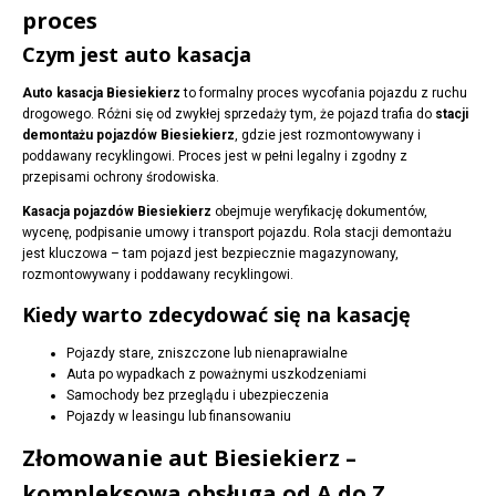
proces
Czym jest auto kasacja
Auto kasacja Biesiekierz
to formalny proces wycofania pojazdu z ruchu
drogowego. Różni się od zwykłej sprzedaży tym, że pojazd trafia do
stacji
demontażu pojazdów Biesiekierz
, gdzie jest rozmontowywany i
poddawany recyklingowi. Proces jest w pełni legalny i zgodny z
przepisami ochrony środowiska.
Kasacja pojazdów Biesiekierz
obejmuje weryfikację dokumentów,
wycenę, podpisanie umowy i transport pojazdu. Rola stacji demontażu
jest kluczowa – tam pojazd jest bezpiecznie magazynowany,
rozmontowywany i poddawany recyklingowi.
Kiedy warto zdecydować się na kasację
Pojazdy stare, zniszczone lub nienaprawialne
Auta po wypadkach z poważnymi uszkodzeniami
Samochody bez przeglądu i ubezpieczenia
Pojazdy w leasingu lub finansowaniu
Złomowanie aut Biesiekierz –
kompleksowa obsługa od A do Z