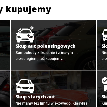
y kupujemy
Skup aut poleasingowych
Sk
Samochody kilkuletnie i z małym
Ni
przebiegiem, też kupujemy.
pr
Skup starych aut
Sk
o
Nie mamy też limitu wiekowego. Klasyki i
Ku