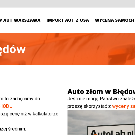
P AUT WARSZAWA
IMPORT AUT Z USA
WYCENA SAMOCH
łędów
Auto złom w Błędo
ym to zachęcamy do
Jeśli nie mogą Państwo znaleź
HODU
.
proszę skorzystać z
wyceny s
szą cenę niż w kalkulatorze
żej średnim.