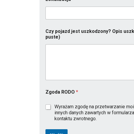
Czy pojazd jest uszkodzony? Opis uszk
puste)
Z
Zgoda RODO
*
g
o
d
Wyrażam zgodę na przetwarzanie moi
a
innych danych zawartych w formularz
*
kontaktu zwrotnego.
z
o
s