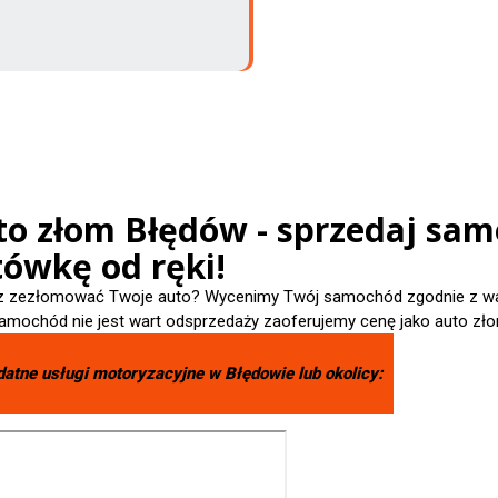
to złom Błędów - sprzedaj sam
tówkę od ręki!
 zezłomować Twoje auto? Wycenimy Twój samochód zgodnie z wart
amochód nie jest wart odsprzedaży zaoferujemy cenę jako auto zło
datne usługi motoryzacyjne w
Błędowie
lub okolicy: