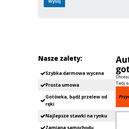
Wyślij
t
a
w
i
ć
Au
Nasze zalety:
go
Szybka darmowa wycena
Chcesz
Twój s
Prosta umowa
Gotówka, bądź przelew od
Przy
ręki
Najlepsze stawki na rynku
Zamiana samochodu