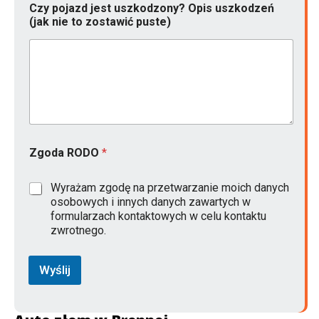
Czy pojazd jest uszkodzony? Opis uszkodzeń
(jak nie to zostawić puste)
M
Zgoda RODO
*
o
d
e
Wyrażam zgodę na przetwarzanie moich danych
l
osobowych i innych danych zawartych w
O
formularzach kontaktowych w celu kontaktu
p
zwrotnego.
i
s
z
Wyślij
o
s
t
a