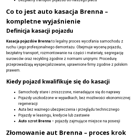
Bezpłatny transport pojazdu do naszego placu
Co to jest auto kasacja Brenna –
kompletne wyjaśnienie
Definicja kasacji pojazdu
Kasacja pojazdów Brenna
to legalny proces wycofania samochodu z
ruchu i jego profesjonalnego demontażu. Obejmuje wycenę pojazdu,
bezpłatny transport, rozmontowanie na części i materiały, segregację
surowców oraz recykling zgodnie z normami unijnymi. Procedurę
przeprowadzają wyspecjalizowane, uprawnione firmy zgodnie z polskim
prawem.
Kiedy pojazd kwalifikuje się do kasacji
Samochody stare i zniszczone, nienadające się do naprawy
Pojazdy uszkodzone w wypadkach, bez możliwości ekonomicznej
regeneracji
Auta bez ważnego ubezpieczenia i przeglądu technicznego
Pojazdy w leasingu, kredycie lub zastawie
Auto szrot Brenna
– pojazdy zajmujące miejsce na posesji
Złomowanie aut Brenna – proces krok