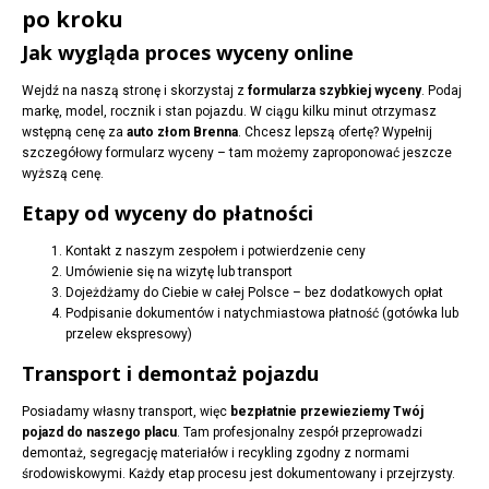
po kroku
Jak wygląda proces wyceny online
Wejdź na naszą stronę i skorzystaj z
formularza szybkiej wyceny
. Podaj
markę, model, rocznik i stan pojazdu. W ciągu kilku minut otrzymasz
wstępną cenę za
auto złom Brenna
. Chcesz lepszą ofertę? Wypełnij
szczegółowy formularz wyceny – tam możemy zaproponować jeszcze
wyższą cenę.
Etapy od wyceny do płatności
Kontakt z naszym zespołem i potwierdzenie ceny
Umówienie się na wizytę lub transport
Dojeżdżamy do Ciebie w całej Polsce – bez dodatkowych opłat
Podpisanie dokumentów i natychmiastowa płatność (gotówka lub
przelew ekspresowy)
Transport i demontaż pojazdu
Posiadamy własny transport, więc
bezpłatnie przewieziemy Twój
pojazd do naszego placu
. Tam profesjonalny zespół przeprowadzi
demontaż, segregację materiałów i recykling zgodny z normami
środowiskowymi. Każdy etap procesu jest dokumentowany i przejrzysty.