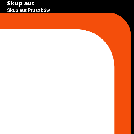
Skup aut
Skup aut Pruszków
Skup aut Legionowo
Skup aut Piaseczno
Skup aut Radom
Skup aut Marki
Skup aut Wołomin
Skup aut Warszawa Bemowo
Skup aut Warszawa Wola
Lokalizacje
Komisy samochodowe
Komis samochodowy Kielce
Komis samochodowy Łódź
Komis samochodowy Kraków
Komis samochodowy Radom
Komis samochodowy Płock
Komis samochodowy Opole
Komis samochodowy Lublin