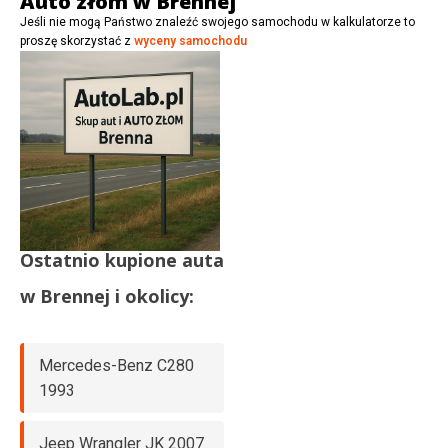
Auto złom w Brennej
w
Jeśli nie mogą Państwo znaleźć swojego samochodu w kalkulatorze to
i
proszę skorzystać z
wyceny samochodu
ć
Ostatnio kupione auta
w
Brennej
i okolicy:
Mercedes-Benz C280
1993
Jeep Wrangler JK 2007