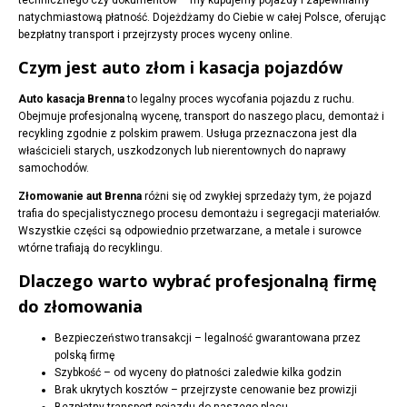
technicznego czy dokumentów – my kupujemy pojazdy i zapewniamy
natychmiastową płatność. Dojeżdżamy do Ciebie w całej Polsce, oferując
bezpłatny transport i przejrzysty proces wyceny online.
Czym jest auto złom i kasacja pojazdów
Auto kasacja Brenna
to legalny proces wycofania pojazdu z ruchu.
Obejmuje profesjonalną wycenę, transport do naszego placu, demontaż i
recykling zgodnie z polskim prawem. Usługa przeznaczona jest dla
właścicieli starych, uszkodzonych lub nierentownych do naprawy
samochodów.
Złomowanie aut Brenna
różni się od zwykłej sprzedaży tym, że pojazd
trafia do specjalistycznego procesu demontażu i segregacji materiałów.
Wszystkie części są odpowiednio przetwarzane, a metale i surowce
wtórne trafiają do recyklingu.
Dlaczego warto wybrać profesjonalną firmę
do złomowania
Bezpieczeństwo transakcji – legalność gwarantowana przez
polską firmę
Szybkość – od wyceny do płatności zaledwie kilka godzin
Brak ukrytych kosztów – przejrzyste cenowanie bez prowizji