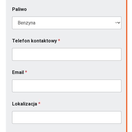
k
c
Paliwo
j
i
C
z
y
n
Telefon kontaktowy
*
i
e
Email
*
Lokalizacja
*