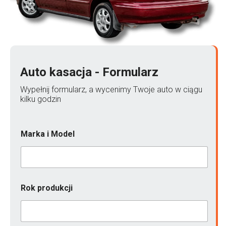
Auto kasacja - Formularz
Wypełnij formularz, a wycenimy Twoje auto w ciągu
kilku godzin
Marka i Model
p
Rok produkcji
r
o
d
u