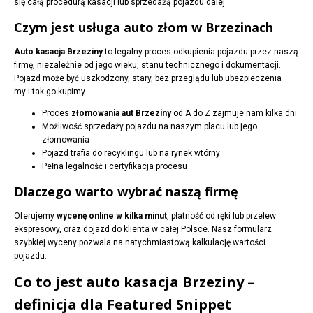
się całą procedurą kasacji lub sprzedażą pojazdu dalej.
Czym jest usługa auto złom w Brzezinach
Auto kasacja Brzeziny
to legalny proces odkupienia pojazdu przez naszą
firmę, niezależnie od jego wieku, stanu technicznego i dokumentacji.
Pojazd może być uszkodzony, stary, bez przeglądu lub ubezpieczenia –
my i tak go kupimy.
Proces
złomowania aut Brzeziny
od A do Z zajmuje nam kilka dni
Możliwość sprzedaży pojazdu na naszym placu lub jego
złomowania
Pojazd trafia do recyklingu lub na rynek wtórny
Pełna legalność i certyfikacja procesu
Dlaczego warto wybrać naszą firmę
Oferujemy
wycenę online w kilka minut
, płatność od ręki lub przelew
ekspresowy, oraz dojazd do klienta w całej Polsce. Nasz formularz
szybkiej wyceny pozwala na natychmiastową kalkulację wartości
pojazdu.
Co to jest auto kasacja Brzeziny –
definicja dla Featured Snippet