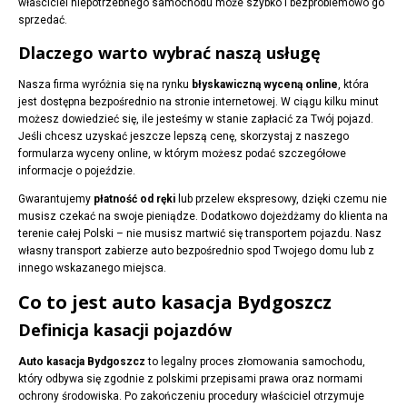
właściciel niepotrzebnego samochodu może szybko i bezproblemowo go
sprzedać.
Dlaczego warto wybrać naszą usługę
Nasza firma wyróżnia się na rynku
błyskawiczną wyceną online
, która
jest dostępna bezpośrednio na stronie internetowej. W ciągu kilku minut
możesz dowiedzieć się, ile jesteśmy w stanie zapłacić za Twój pojazd.
Jeśli chcesz uzyskać jeszcze lepszą cenę, skorzystaj z naszego
formularza wyceny online, w którym możesz podać szczegółowe
informacje o pojeździe.
Gwarantujemy
płatność od ręki
lub przelew ekspresowy, dzięki czemu nie
musisz czekać na swoje pieniądze. Dodatkowo dojeżdżamy do klienta na
terenie całej Polski – nie musisz martwić się transportem pojazdu. Nasz
własny transport zabierze auto bezpośrednio spod Twojego domu lub z
innego wskazanego miejsca.
Co to jest auto kasacja Bydgoszcz
Definicja kasacji pojazdów
Auto kasacja Bydgoszcz
to legalny proces złomowania samochodu,
który odbywa się zgodnie z polskimi przepisami prawa oraz normami
ochrony środowiska. Po zakończeniu procedury właściciel otrzymuje