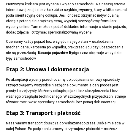
Pierwszym krokiem jest wycena Twojego samochodu. Na naszej stronie
internetowej znajdziesz
kalkulator szybkiej wyceny
, który w kilka sekund
poda orientacyjną cenę odkupu. Jeśli chcesz otrzymać indywidualną
ofertę z potencjalnie wyższą ceną, wypełnij szczegółowy formularz
wyceny online. Tam możesz podać dokładne informacje o stanie pojazdu,
dodać zdjęcia i otrzymać spersonalizowaną wycenę.
Oceniamy każdy pojazd bez względu na jego stan – uszkodzenia
mechaniczne, karoseria po wypadku, brak przeglądu czy ubezpieczenia
nie są przeszkodą.
Kasacja pojazdów Bydgoszcz
obejmuje wszystkie
typy samochodów.
Etap 2: Umowa i dokumentacja
Po akceptacji wyceny przechodzimy do podpisania umowy sprzedaży.
Przygotowujemy wszystkie niezbędne dokumenty, a cały proces jest
prosty i przejrzysty. Możemy odkupić pojazd bez ubezpieczenia i bez
ważnego przeglądu technicznego. W szczególnych przypadkach istnieje
również możliwość sprzedaży samochodu bez pełnej dokumentacji.
Etap 3: Transport i płatność
Nasz własny transport dojeżdża do wskazanego przez Ciebie miejsca w
całej Polsce. Po podpisaniu umowy otrzymujesz płatność – możesz