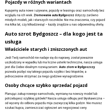
Pojazdy w różnych wariantach
Kupujemy auta nowe i używane, pojazdy w leasingu oraz samochody bez
względu na ich wiek.
Złomowanie auta Bydgoszcz
dotyczy zarówno
młodych modeli, jak i starszych roczników. Nie ma znaczenia, czy pojazd
ma kilka lat, czy kilkadziesiąt – każdy znajdzie u nas odpowiednią ofertę.
Auto szrot Bydgoszcz – dla kogo jest ta
usługa
Właściciele starych i zniszczonych aut
Jeśli Twój samochód nie nadaje się do naprawy, został poważnie
uszkodzony w wypadku lub ma liczne usterki techniczne, nasza usługa
jest dla Ciebie idealnym rozwiązaniem.
Auto złom w Bydgoszczy
pozwala pozbyć się takiego pojazdu szybko i bez kłopotów, a
jednocześnie otrzymać za niego godziwe wynagrodzenie.
Osoby chcące szybko sprzedać pojazd
Planując zakup nowego samochodu, wymianę na nowszy model lub
potrzebujesz szybkiej gotówki? Nasza usługa odkupu jest błyskawiczna –
od wyceny do odbioru pojazdu mija zazwyczaj kilka godzin. Nie musisz
szukać kupca, zamieszczać ogłoszeń ani negocjować ceny.