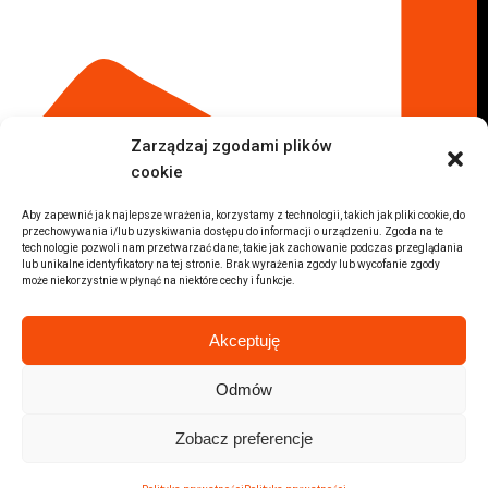
Komis samochodowy Płock
Komis samochodowy Opole
Komis samochodowy Lublin
Komis samochodowy Sochaczew
Inne Lokalizacje
Zarządzaj zgodami plików
Import
cookie
Auta z USA Warszawa
Auta z USA Rzeszów
Aby zapewnić jak najlepsze wrażenia, korzystamy z technologii, takich jak pliki cookie, do
przechowywania i/lub uzyskiwania dostępu do informacji o urządzeniu. Zgoda na te
Auta z USA Białystok
technologie pozwoli nam przetwarzać dane, takie jak zachowanie podczas przeglądania
lub unikalne identyfikatory na tej stronie. Brak wyrażenia zgody lub wycofanie zgody
Auta z USA Kraków
może niekorzystnie wpłynąć na niektóre cechy i funkcje.
Marki samochodów
Sprzedam BMW
Akceptuję
Sprzedam Audi
Sprzedam Mercedes
Odmów
Wszystkie marki samochodów
Zobacz preferencje
2026 © Autolab.pl |
Polityka prywatności