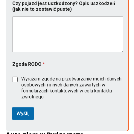
Czy pojazd jest uszkodzony? Opis uszkodzeń
(jak nie to zostawić puste)
(
Zgoda RODO
*
j
a
k
Wyrażam zgodę na przetwarzanie moich danych
*
osobowych i innych danych zawartych w
T
formularzach kontaktowych w celu kontaktu
e
zwrotnego.
l
e
f
Wyślij
o
n