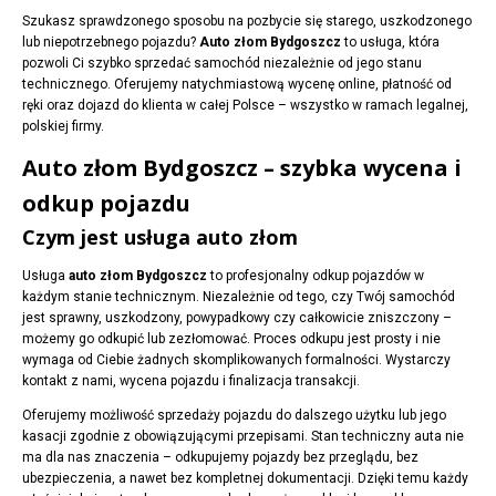
Szukasz sprawdzonego sposobu na pozbycie się starego, uszkodzonego
lub niepotrzebnego pojazdu?
Auto złom Bydgoszcz
to usługa, która
pozwoli Ci szybko sprzedać samochód niezależnie od jego stanu
technicznego. Oferujemy natychmiastową wycenę online, płatność od
ręki oraz dojazd do klienta w całej Polsce – wszystko w ramach legalnej,
polskiej firmy.
Auto złom Bydgoszcz – szybka wycena i
odkup pojazdu
Czym jest usługa auto złom
Usługa
auto złom Bydgoszcz
to profesjonalny odkup pojazdów w
każdym stanie technicznym. Niezależnie od tego, czy Twój samochód
jest sprawny, uszkodzony, powypadkowy czy całkowicie zniszczony –
możemy go odkupić lub zezłomować. Proces odkupu jest prosty i nie
wymaga od Ciebie żadnych skomplikowanych formalności. Wystarczy
kontakt z nami, wycena pojazdu i finalizacja transakcji.
Oferujemy możliwość sprzedaży pojazdu do dalszego użytku lub jego
kasacji zgodnie z obowiązującymi przepisami. Stan techniczny auta nie
ma dla nas znaczenia – odkupujemy pojazdy bez przeglądu, bez
ubezpieczenia, a nawet bez kompletnej dokumentacji. Dzięki temu każdy