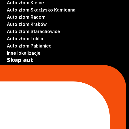
Auto złom Kielce
Auto złom Skarżysko Kamienna
Auto złom Radom
Auto złom Kraków
Auto złom Starachowice
Auto złom Lublin
Auto złom Pabianice
Inne lokalizacje
Skup aut
Skup aut Pruszków
Skup aut Legionowo
Skup aut Piaseczno
Skup aut Radom
Skup aut Marki
Skup aut Wołomin
Skup aut Warszawa Bemowo
Skup aut Warszawa Wola
Lokalizacje