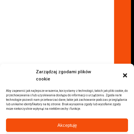
Komisy samochodowe
Komis samochodowy Kielce
Komis samochodowy Łódź
Komis samochodowy Kraków
Komis samochodowy Radom
Komis samochodowy Płock
Komis samochodowy Opole
Komis samochodowy Lublin
Komis samochodowy Sochaczew
Inne Lokalizacje
Zarządzaj zgodami plików
Import
cookie
Auta z USA Warszawa
Auta z USA Rzeszów
Aby zapewnić jak najlepsze wrażenia, korzystamy z technologii, takich jak pliki cookie, do
przechowywania i/lub uzyskiwania dostępu do informacji o urządzeniu. Zgoda na te
Auta z USA Białystok
technologie pozwoli nam przetwarzać dane, takie jak zachowanie podczas przeglądania
lub unikalne identyfikatory na tej stronie. Brak wyrażenia zgody lub wycofanie zgody
Auta z USA Kraków
może niekorzystnie wpłynąć na niektóre cechy i funkcje.
Marki samochodów
Sprzedam BMW
Akceptuję
Sprzedam Audi