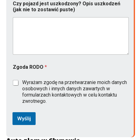
Czy pojazd jest uszkodzony? Opis uszkodzeń
o
(jak nie to zostawić puste)
w
y
R
o
k
Zgoda RODO
*
Wyrażam zgodę na przetwarzanie moich danych
osobowych i innych danych zawartych w
formularzach kontaktowych w celu kontaktu
zwrotnego.
Wyślij