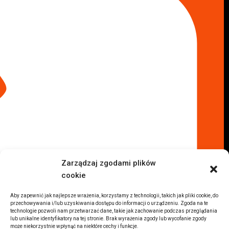
Skup aut Warszawa Bemowo
Skup aut Warszawa Wola
Lokalizacje
Komisy samochodowe
Komis samochodowy Kielce
Komis samochodowy Łódź
Komis samochodowy Kraków
Komis samochodowy Radom
Komis samochodowy Płock
Komis samochodowy Opole
Komis samochodowy Lublin
Komis samochodowy Sochaczew
Inne Lokalizacje
Zarządzaj zgodami plików
Import
cookie
Auta z USA Warszawa
Auta z USA Rzeszów
Aby zapewnić jak najlepsze wrażenia, korzystamy z technologii, takich jak pliki cookie, do
przechowywania i/lub uzyskiwania dostępu do informacji o urządzeniu. Zgoda na te
Auta z USA Białystok
technologie pozwoli nam przetwarzać dane, takie jak zachowanie podczas przeglądania
lub unikalne identyfikatory na tej stronie. Brak wyrażenia zgody lub wycofanie zgody
Auta z USA Kraków
może niekorzystnie wpłynąć na niektóre cechy i funkcje.