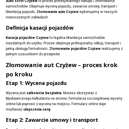
Auto szrot Czyżew
to proces profesjonalnego odkupu i złomowania
samochodów. Obejmuje wycenę pojazdu, zawarcie umowy, transport i
likwidację pojazdu.
Złomowanie auta Czyżew
wykonujemy w naszych
nowoczesnych zakładach.
Definicja kasacji pojazdów
Kasacja pojazdów Czyżew
to legalna likwidacja samochodów
niezdatnych do użytku. Proces obejmuje profesjonalny odkup, transport i
pełną obsługę formalności.
Złomowanie pojazdów Czyżew
realizujemy z
pełnym szacunkiem do przepisów.
Złomowanie aut Czyżew – proces krok
po kroku
Etap 1: Wycena pojazdu
Wycena jest
całkowicie bezpłatna
. Możesz skorzystać z
błyskawicznego kalkulatora na stronie, formularza szczegółowej wyceny
online lub poprosić o wycenę na miejscu. Formularz online daje
możliwość
ulepszenia ceny
.
Etap 2: Zawarcie umowy i transport