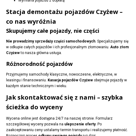
Wymiana pojazdu z dopłatą
Stacja demontażu pojazdów Czyżew –
co nas wyróżnia
Skupujemy całe pojazdy, nie części
Nie prowadzimy sprzedaży części samochodowych
. Specjalizujemy się
w odkupie całych pojazdów i ich profesjonalnym złomowaniu.
Auto złom
Czyżew
to nasza główna usługa.
Różnorodność pojazdów
Przyjmujemy samochody klasyczne, nowoczesne, elektryczne, w
leasingu i finansowaniu.
Kasacja pojazdów Czyżew
obejmuje pojazdy w
każdym stanie technicznym i wieku.
Jak skontaktować się z nami – szybka
ścieżka do wyceny
Wycena online jest dostępna 24/7 na naszej stronie. Formularz
szczegółowej wyceny pozwala na
ulepszenie oferty
. Po
zaakceptowaniu ceny ustalamy termin transportu i realizujemy płatność.
Rozpocznij proces
odkupu swojego pojazdu
już dziś.