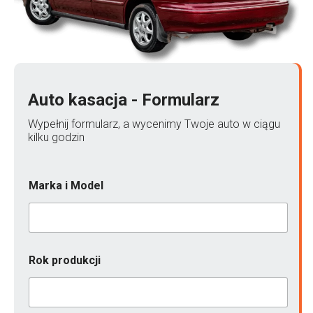
Auto kasacja - Formularz
Wypełnij formularz, a wycenimy Twoje auto w ciągu
kilku godzin
M
Marka i Model
o
d
e
l
O
p
Rok produkcji
i
s
P
a