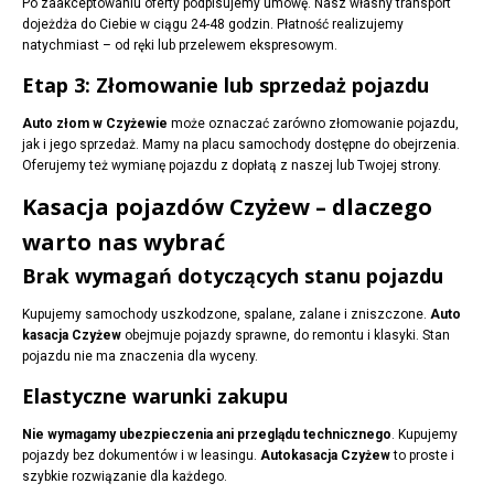
Po zaakceptowaniu oferty podpisujemy umowę. Nasz własny transport
dojeżdża do Ciebie w ciągu 24-48 godzin. Płatność realizujemy
natychmiast – od ręki lub przelewem ekspresowym.
Etap 3: Złomowanie lub sprzedaż pojazdu
Auto złom w Czyżewie
może oznaczać zarówno złomowanie pojazdu,
jak i jego sprzedaż. Mamy na placu samochody dostępne do obejrzenia.
Oferujemy też wymianę pojazdu z dopłatą z naszej lub Twojej strony.
Kasacja pojazdów Czyżew – dlaczego
warto nas wybrać
Brak wymagań dotyczących stanu pojazdu
Kupujemy samochody uszkodzone, spalane, zalane i zniszczone.
Auto
kasacja Czyżew
obejmuje pojazdy sprawne, do remontu i klasyki. Stan
pojazdu nie ma znaczenia dla wyceny.
Elastyczne warunki zakupu
Nie wymagamy ubezpieczenia ani przeglądu technicznego
. Kupujemy
pojazdy bez dokumentów i w leasingu.
Autokasacja Czyżew
to proste i
szybkie rozwiązanie dla każdego.