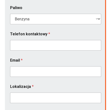
l
i
Paliwo
w
o
Telefon kontaktowy
*
Email
*
Lokalizacja
*