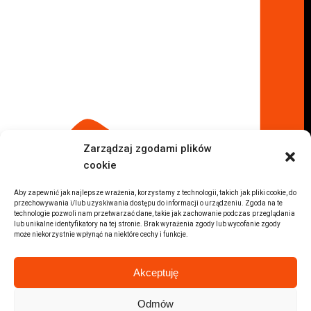
Komis samochodowy Kielce
Komis samochodowy Łódź
Komis samochodowy Kraków
Komis samochodowy Radom
Komis samochodowy Płock
Komis samochodowy Opole
Komis samochodowy Lublin
Komis samochodowy Sochaczew
Inne Lokalizacje
Zarządzaj zgodami plików
Import
cookie
Auta z USA Warszawa
Auta z USA Rzeszów
Aby zapewnić jak najlepsze wrażenia, korzystamy z technologii, takich jak pliki cookie, do
przechowywania i/lub uzyskiwania dostępu do informacji o urządzeniu. Zgoda na te
Auta z USA Białystok
technologie pozwoli nam przetwarzać dane, takie jak zachowanie podczas przeglądania
lub unikalne identyfikatory na tej stronie. Brak wyrażenia zgody lub wycofanie zgody
Auta z USA Kraków
może niekorzystnie wpłynąć na niektóre cechy i funkcje.
Marki samochodów
Sprzedam BMW
Akceptuję
Sprzedam Audi
Sprzedam Mercedes
Odmów