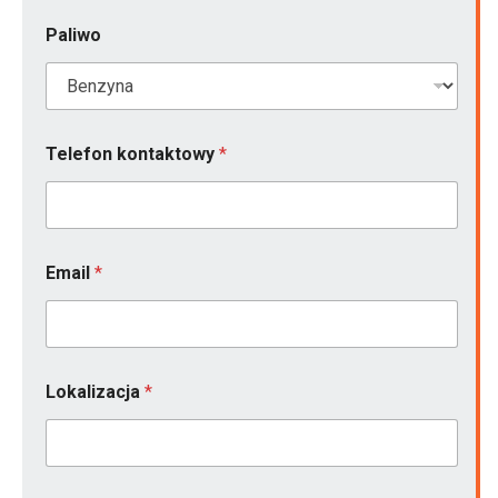
Paliwo
Telefon kontaktowy
*
Email
*
E
Lokalizacja
*
m
a
i
l
*