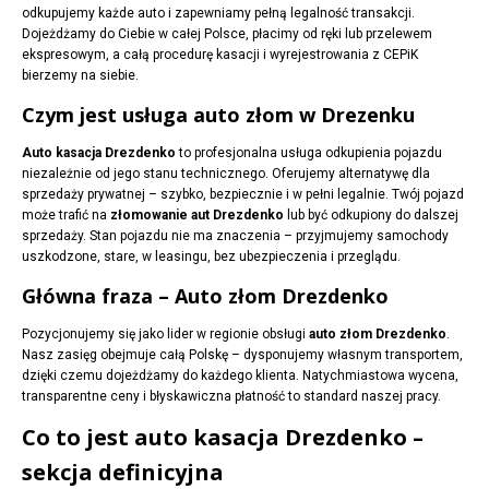
odkupujemy każde auto i zapewniamy pełną legalność transakcji.
Dojeżdżamy do Ciebie w całej Polsce, płacimy od ręki lub przelewem
ekspresowym, a całą procedurę kasacji i wyrejestrowania z CEPiK
bierzemy na siebie.
Czym jest usługa auto złom w Drezenku
Auto kasacja Drezdenko
to profesjonalna usługa odkupienia pojazdu
niezależnie od jego stanu technicznego. Oferujemy alternatywę dla
sprzedaży prywatnej – szybko, bezpiecznie i w pełni legalnie. Twój pojazd
może trafić na
złomowanie aut Drezdenko
lub być odkupiony do dalszej
sprzedaży. Stan pojazdu nie ma znaczenia – przyjmujemy samochody
uszkodzone, stare, w leasingu, bez ubezpieczenia i przeglądu.
Główna fraza – Auto złom Drezdenko
Pozycjonujemy się jako lider w regionie obsługi
auto złom Drezdenko
.
Nasz zasięg obejmuje całą Polskę – dysponujemy własnym transportem,
dzięki czemu dojeżdżamy do każdego klienta. Natychmiastowa wycena,
transparentne ceny i błyskawiczna płatność to standard naszej pracy.
Co to jest auto kasacja Drezdenko –
sekcja definicyjna