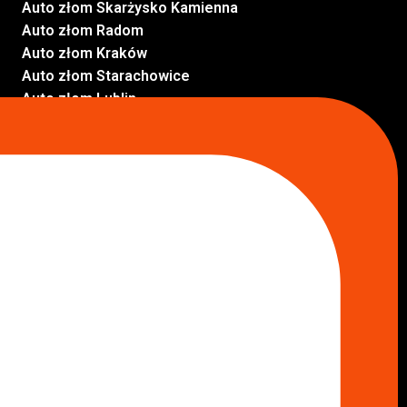
Auto złom Skarżysko Kamienna
Auto złom Radom
Auto złom Kraków
Auto złom Starachowice
Auto złom Lublin
Auto złom Pabianice
Inne lokalizacje
Skup aut
Skup aut Pruszków
Skup aut Legionowo
Skup aut Piaseczno
Skup aut Radom
Skup aut Marki
Skup aut Wołomin
Skup aut Warszawa Bemowo
Skup aut Warszawa Wola
Lokalizacje
Komisy samochodowe