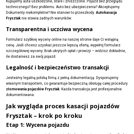
Kupujemy auta uszkodzone, stare i zniszczone. Pojazd bez przeglądu
technicznego? Bez problemu. Auto bez ubezpieczenia? Akceptujemy.
Dokumenty niekompletne? Nie stanowi to przeszkody.
Autokasacja
Frysztak
nie stawia żadnych warunków.
Transparentna i uczciwa wycena
Formularz szybkiej wyceny online na naszej stronie daje Ci wstępną
cenę. Jeśli chcesz uzyskać jeszcze lepszą ofertę, wypełnij formularz
szczegółowej wyceny. Brak ukrytych opłat i prowizji – widzisz dokładnie,
ile dostaniesz za swój pojazd.
Legalność i bezpieczeństwo transakcji
Jesteśmy legalną polską firmą z pełną dokumentacją. Dysponujemy
własnym transportem, co gwarantuje bezpieczną obsługę całej procedury
złomowania pojazdów Frysztak
. Każda transakcja jest profesjonalnie
dokumentowana.
Jak wygląda proces kasacji pojazdów
Frysztak – krok po kroku
Etap 1: Wycena pojazdu