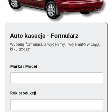
Auto kasacja - Formularz
Wypełnij formularz, a wycenimy Twoje auto w ciągu
kilku godzin
Marka i Model
p
Rok produkcji
o
j
a
z