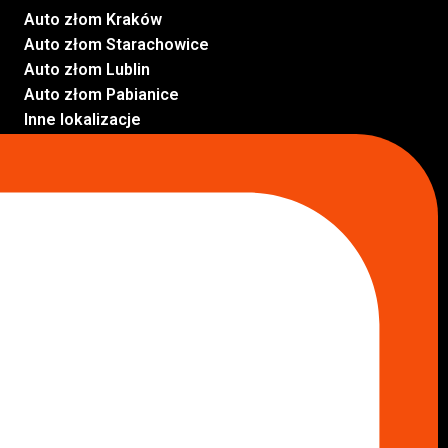
Auto złom Kraków
Auto złom Starachowice
Auto złom Lublin
Auto złom Pabianice
Inne lokalizacje
Skup aut
Skup aut Pruszków
Skup aut Legionowo
Skup aut Piaseczno
Skup aut Radom
Skup aut Marki
Skup aut Wołomin
Skup aut Warszawa Bemowo
Skup aut Warszawa Wola
Lokalizacje
Komisy samochodowe
Komis samochodowy Kielce
Komis samochodowy Łódź