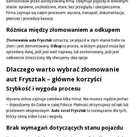
samochodów przez autoryzowaną firmę. Obejmuje pojazdy w dowolnym
stanie: sprawne, uszkodzone, stare, bez przeglądu i ubezpieczenia.
Firma zajmuje się całym procesem: wycena, transport, dokumentacja,
płatność i procedury kasacji.
Różnica między złomowaniem a odkupem
Złomowanie auta Frysztak
oznacza, że pojazd w złym stanie trafia na
złom i jest demontowany.
Odkup
to proces, w którym pojazd może być
sprzedany dalej, jeśli jest wart naprawy, lub zezłomowany, jeśli jest
całkowicie zniszczony. My oferujemy obie opcje.
Dlaczego warto wybrać złomowanie
aut Frysztak – główne korzyści
Szybkość i wygoda procesu
Wycena online zajmuje zaledwie kilka minut. Nie musisz nigdzie jechać
– dojeżdżamy do Ciebie w całej Polsce. Płatność otrzymujesz od ręki lub
przelewem ekspresowym.
Auto szrot Frysztak
to rozwiązanie dla tych,
którzy cenią sobie czas i wygodę.
Brak wymagań dotyczących stanu pojazdu