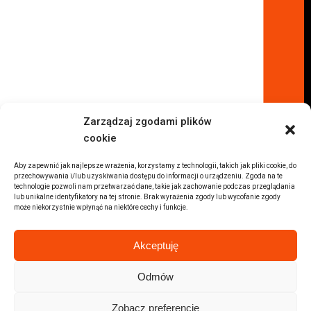
Komis samochodowy Kraków
Komis samochodowy Radom
Komis samochodowy Płock
Komis samochodowy Opole
Komis samochodowy Lublin
Komis samochodowy Sochaczew
Inne Lokalizacje
Zarządzaj zgodami plików
Import
cookie
Auta z USA Warszawa
Auta z USA Rzeszów
Aby zapewnić jak najlepsze wrażenia, korzystamy z technologii, takich jak pliki cookie, do
przechowywania i/lub uzyskiwania dostępu do informacji o urządzeniu. Zgoda na te
Auta z USA Białystok
technologie pozwoli nam przetwarzać dane, takie jak zachowanie podczas przeglądania
lub unikalne identyfikatory na tej stronie. Brak wyrażenia zgody lub wycofanie zgody
Auta z USA Kraków
może niekorzystnie wpłynąć na niektóre cechy i funkcje.
Marki samochodów
Sprzedam BMW
Akceptuję
Sprzedam Audi
Sprzedam Mercedes
Odmów
Wszystkie marki samochodów
Zobacz preferencje