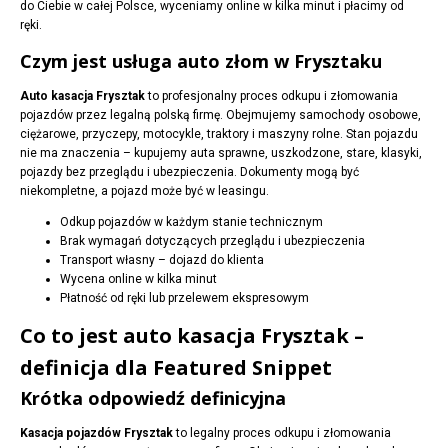
do Ciebie w całej Polsce, wyceniamy online w kilka minut i płacimy od
ręki.
Czym jest usługa auto złom w Frysztaku
Auto kasacja Frysztak
to profesjonalny proces odkupu i złomowania
pojazdów przez legalną polską firmę. Obejmujemy samochody osobowe,
ciężarowe, przyczepy, motocykle, traktory i maszyny rolne. Stan pojazdu
nie ma znaczenia – kupujemy auta sprawne, uszkodzone, stare, klasyki,
pojazdy bez przeglądu i ubezpieczenia. Dokumenty mogą być
niekompletne, a pojazd może być w leasingu.
Odkup pojazdów w każdym stanie technicznym
Brak wymagań dotyczących przeglądu i ubezpieczenia
Transport własny – dojazd do klienta
Wycena online w kilka minut
Płatność od ręki lub przelewem ekspresowym
Co to jest auto kasacja Frysztak –
definicja dla Featured Snippet
Krótka odpowiedź definicyjna
Kasacja pojazdów Frysztak
to legalny proces odkupu i złomowania