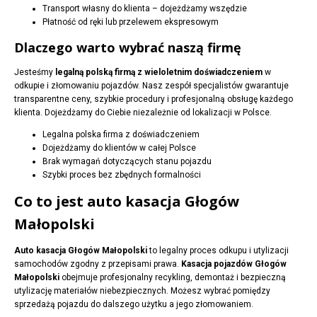
Transport własny do klienta – dojeżdżamy wszędzie
Płatność od ręki lub przelewem ekspresowym
Dlaczego warto wybrać naszą firmę
Jesteśmy
legalną polską firmą z wieloletnim doświadczeniem
w
odkupie i złomowaniu pojazdów. Nasz zespół specjalistów gwarantuje
transparentne ceny, szybkie procedury i profesjonalną obsługę każdego
klienta. Dojeżdżamy do Ciebie niezależnie od lokalizacji w Polsce.
Legalna polska firma z doświadczeniem
Dojeżdżamy do klientów w całej Polsce
Brak wymagań dotyczących stanu pojazdu
Szybki proces bez zbędnych formalności
Co to jest auto kasacja Głogów
Małopolski
Auto kasacja Głogów Małopolski
to legalny proces odkupu i utylizacji
samochodów zgodny z przepisami prawa.
Kasacja pojazdów Głogów
Małopolski
obejmuje profesjonalny recykling, demontaż i bezpieczną
utylizację materiałów niebezpiecznych. Możesz wybrać pomiędzy
sprzedażą pojazdu do dalszego użytku a jego złomowaniem.