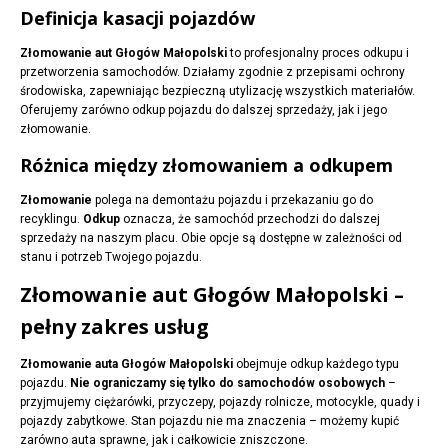
Definicja kasacji pojazdów
Złomowanie aut Głogów Małopolski
to profesjonalny proces odkupu i
przetworzenia samochodów. Działamy zgodnie z przepisami ochrony
środowiska, zapewniając bezpieczną utylizację wszystkich materiałów.
Oferujemy zarówno odkup pojazdu do dalszej sprzedaży, jak i jego
złomowanie.
Różnica między złomowaniem a odkupem
Złomowanie
polega na demontażu pojazdu i przekazaniu go do
recyklingu.
Odkup
oznacza, że samochód przechodzi do dalszej
sprzedaży na naszym placu. Obie opcje są dostępne w zależności od
stanu i potrzeb Twojego pojazdu.
Złomowanie aut Głogów Małopolski –
pełny zakres usług
Złomowanie auta Głogów Małopolski
obejmuje odkup każdego typu
pojazdu.
Nie ograniczamy się tylko do samochodów osobowych
–
przyjmujemy ciężarówki, przyczepy, pojazdy rolnicze, motocykle, quady i
pojazdy zabytkowe. Stan pojazdu nie ma znaczenia – możemy kupić
zarówno auta sprawne, jak i całkowicie zniszczone.