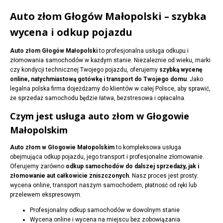
Auto złom Głogów Małopolski – szybka
wycena i odkup pojazdu
Auto złom Głogów Małopolski
to profesjonalna usługa odkupu i
złomowania samochodów w każdym stanie. Niezależnie od wieku, marki
czy kondycji technicznej Twojego pojazdu, oferujemy
szybką wycenę
online, natychmiastową gotówkę i transport do Twojego domu
. Jako
legalna polska firma dojeżdżamy do klientów w całej Polsce, aby sprawić,
że sprzedaż samochodu będzie łatwa, bezstresowa i opłacalna.
Czym jest usługa auto złom w Głogowie
Małopolskim
Auto złom w Głogowie Małopolskim
to kompleksowa usługa
obejmująca odkup pojazdu, jego transport i profesjonalne złomowanie.
Oferujemy zarówno
odkup samochodów do dalszej sprzedaży, jak i
złomowanie aut całkowicie zniszczonych
. Nasz proces jest prosty:
wycena online, transport naszym samochodem, płatność od ręki lub
przelewem ekspresowym.
Profesjonalny odkup samochodów w dowolnym stanie
Wycena online i wycena na miejscu bez zobowiązania