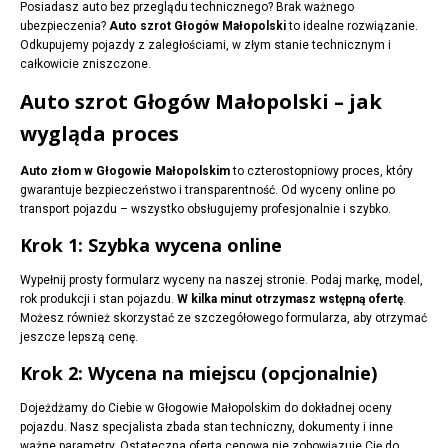
Posiadasz auto bez przeglądu technicznego? Brak ważnego
ubezpieczenia?
Auto szrot Głogów Małopolski
to idealne rozwiązanie.
Odkupujemy pojazdy z zaległościami, w złym stanie technicznym i
całkowicie zniszczone.
Auto szrot Głogów Małopolski – jak
wygląda proces
Auto złom w Głogowie Małopolskim
to czterostopniowy proces, który
gwarantuje bezpieczeństwo i transparentność. Od wyceny online po
transport pojazdu – wszystko obsługujemy profesjonalnie i szybko.
Krok 1: Szybka wycena online
Wypełnij prosty formularz wyceny na naszej stronie. Podaj markę, model,
rok produkcji i stan pojazdu.
W kilka minut otrzymasz wstępną ofertę
.
Możesz również skorzystać ze szczegółowego formularza, aby otrzymać
jeszcze lepszą cenę.
Krok 2: Wycena na miejscu (opcjonalnie)
Dojeżdżamy do Ciebie w Głogowie Małopolskim do dokładnej oceny
pojazdu. Nasz specjalista zbada stan techniczny, dokumenty i inne
ważne parametry. Ostateczna oferta cenowa nie zobowiązuje Cię do