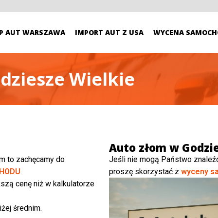
P AUT WARSZAWA
IMPORT AUT Z USA
WYCENA SAMOCH
dziesze Wielkie
Auto złom w Godzie
ym to zachęcamy do
Jeśli nie mogą Państwo znaleź
HODU
.
proszę skorzystać z
wyceny s
szą cenę niż w kalkulatorze
żej średnim.