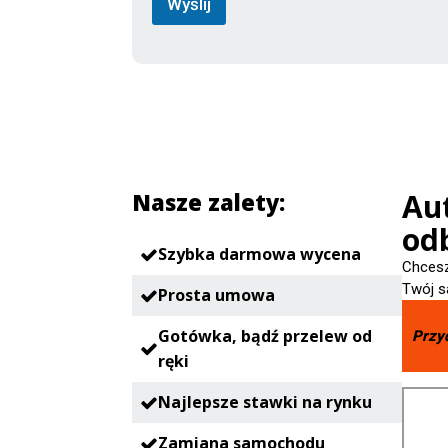
Wyślij
Aut
Nasze zalety:
odb
Szybka darmowa wycena
Chcesz
Twój s
Prosta umowa
Gotówka, bądź przelew od
Przy
ręki
Najlepsze stawki na rynku
Zamiana samochodu