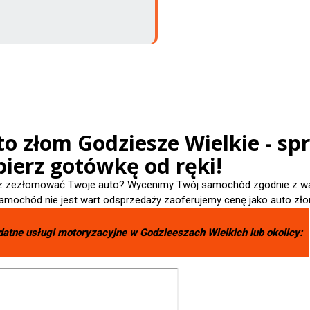
o złom Godziesze Wielkie - sp
ierz gotówkę od ręki!
 zezłomować Twoje auto? Wycenimy Twój samochód zgodnie z wart
amochód nie jest wart odsprzedaży zaoferujemy cenę jako auto zło
datne usługi motoryzacyjne w
Godzieeszach Wielkich
lub okolicy: