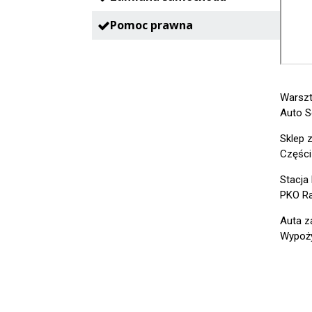
Pomoc prawna
Warszt
Auto S
Sklep 
Części
Stacja
PKO Ra
Auta z
Wypoży