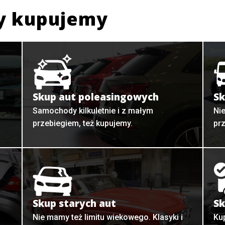
y kupujemy
Skup aut poleasingowych
Sk
Samochody kilkuletnie i z małym
Ni
przebiegiem, też kupujemy.
pr
Skup starych aut
Sk
o
Nie mamy też limitu wiekowego. Klasyki i
Ku