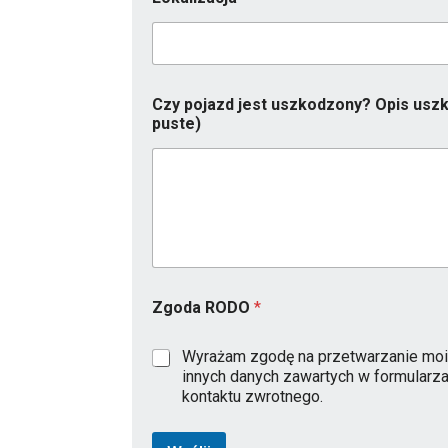
o
d
a
k
o
n
Czy pojazd jest uszkodzony? Opis uszk
t
puste)
a
k
t
o
w
y
Zgoda RODO
*
Wyrażam zgodę na przetwarzanie moi
innych danych zawartych w formularz
kontaktu zwrotnego.