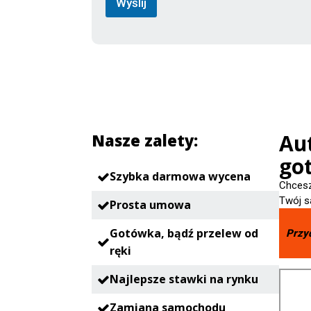
Wyślij
Aut
Nasze zalety:
go
Szybka darmowa wycena
Chcesz
Twój s
Prosta umowa
Gotówka, bądź przelew od
Przy
ręki
Najlepsze stawki na rynku
Zamiana samochodu