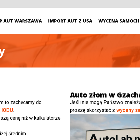
P AUT WARSZAWA
IMPORT AUT Z USA
WYCENA SAMOCH
y
Auto złom w Gzach
ym to zachęcamy do
Jeśli nie mogą Państwo znaleź
HODU
.
proszę skorzystać z
wyceny s
szą cenę niż w kalkulatorze
żej średnim.