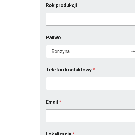
Rok produkcji
Paliwo
Telefon kontaktowy
*
Z
Email
*
g
o
d
a
Z
g
Lokalizacja
*