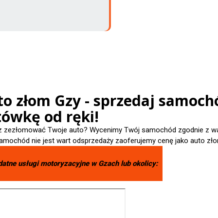
o złom Gzy - sprzedaj samochó
tówkę od ręki!
 zezłomować Twoje auto? Wycenimy Twój samochód zgodnie z wart
amochód nie jest wart odsprzedaży zaoferujemy cenę jako auto zło
datne usługi motoryzacyjne w
Gzach
lub okolicy: