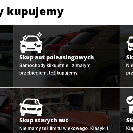
y kupujemy
Skup aut poleasingowych
Sk
Samochody kilkuletnie i z małym
Ni
przebiegiem, też kupujemy.
pr
Skup starych aut
Sk
o
Nie mamy też limitu wiekowego. Klasyki i
Ku