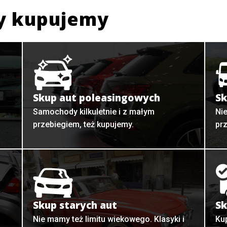
y kupujemy
Skup aut poleasingowych
Sk
Samochody kilkuletnie i z małym
Ni
przebiegiem, też kupujemy.
pr
Skup starych aut
Sk
o
Nie mamy też limitu wiekowego. Klasyki i
Ku