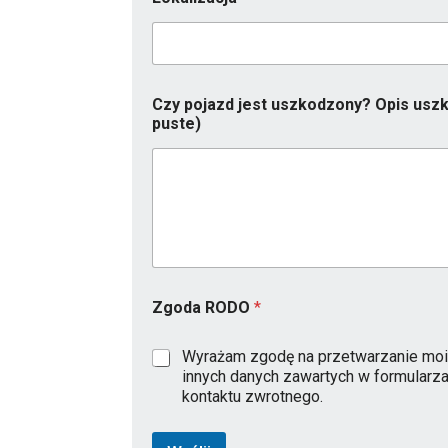
o
d
e
l
j
e
Czy pojazd jest uszkodzony? Opis uszk
s
puste)
t
*
Zgoda RODO
*
Wyrażam zgodę na przetwarzanie moi
innych danych zawartych w formularz
kontaktu zwrotnego.