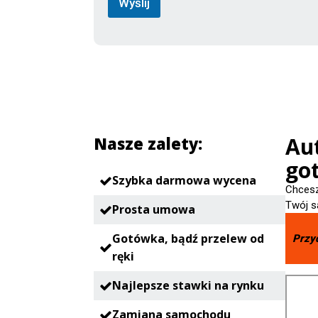
Wyślij
Au
Nasze zalety:
go
Szybka darmowa wycena
Chcesz
Twój s
Prosta umowa
Gotówka, bądź przelew od
Przy
ręki
Najlepsze stawki na rynku
Zamiana samochodu