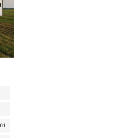
w
001