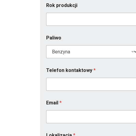
Rok produkcji
Paliwo
Telefon kontaktowy
*
Email
*
M
Lokalizacja
*