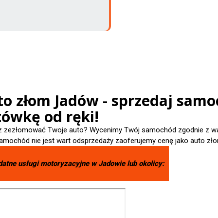
to złom Jadów - sprzedaj samo
tówkę od ręki!
 zezłomować Twoje auto? Wycenimy Twój samochód zgodnie z wart
amochód nie jest wart odsprzedaży zaoferujemy cenę jako auto zło
datne usługi motoryzacyjne w
Jadowie
lub okolicy: