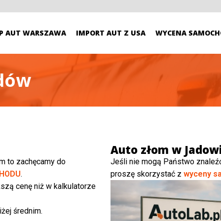
P AUT WARSZAWA
IMPORT AUT Z USA
WYCENA SAMOCH
adów
Auto złom w Jadow
ym to zachęcamy do
Jeśli nie mogą Państwo znaleź
HODU
.
proszę skorzystać z
wyceny s
szą cenę niż w kalkulatorze
żej średnim.