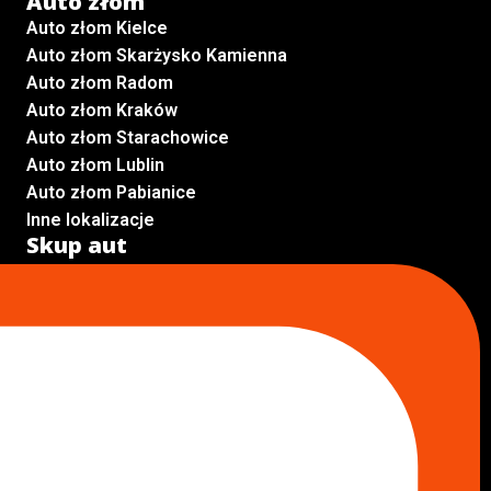
Auto złom
Auto złom Kielce
Auto złom Skarżysko Kamienna
Auto złom Radom
Auto złom Kraków
Auto złom Starachowice
Auto złom Lublin
Auto złom Pabianice
Inne lokalizacje
Skup aut
Skup aut Pruszków
Skup aut Legionowo
Skup aut Piaseczno
Skup aut Radom
Skup aut Marki
Skup aut Wołomin
Skup aut Warszawa Bemowo
Skup aut Warszawa Wola
Lokalizacje