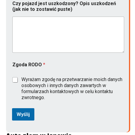
Czy pojazd jest uszkodzony? Opis uszkodzeń
g
(jak nie to zostawić puste)
o
d
a
u
s
z
k
o
d
z
Zgoda RODO
*
e
ń
(
Wyrażam zgodę na przetwarzanie moich danych
j
osobowych i innych danych zawartych w
a
formularzach kontaktowych w celu kontaktu
k
zwrotnego.
Wyślij