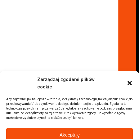
Komisy samochodowe
Komis samochodowy Kielce
Komis samochodowy Łódź
Komis samochodowy Kraków
Komis samochodowy Radom
Komis samochodowy Płock
Komis samochodowy Opole
Komis samochodowy Lublin
Komis samochodowy Sochaczew
Inne Lokalizacje
Zarządzaj zgodami plików
Import
cookie
Auta z USA Warszawa
Auta z USA Rzeszów
Aby zapewnić jak najlepsze wrażenia, korzystamy z technologii, takich jak pliki cookie, do
przechowywania i/lub uzyskiwania dostępu do informacji o urządzeniu. Zgoda na te
Auta z USA Białystok
technologie pozwoli nam przetwarzać dane, takie jak zachowanie podczas przeglądania
lub unikalne identyfikatory na tej stronie. Brak wyrażenia zgody lub wycofanie zgody
Auta z USA Kraków
może niekorzystnie wpłynąć na niektóre cechy i funkcje.
Marki samochodów
Sprzedam BMW
Akceptuję
Sprzedam Audi