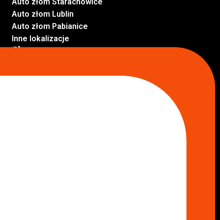
Auto złom Starachowice
Auto złom Lublin
Auto złom Pabianice
Inne lokalizacje
Skup aut
Skup aut Pruszków
Skup aut Legionowo
Skup aut Piaseczno
Skup aut Radom
Skup aut Marki
Skup aut Wołomin
Skup aut Warszawa Bemowo
Skup aut Warszawa Wola
Lokalizacje
Komisy samochodowe
Komis samochodowy Kielce
Komis samochodowy Łódź
Komis samochodowy Kraków
Komis samochodowy Radom