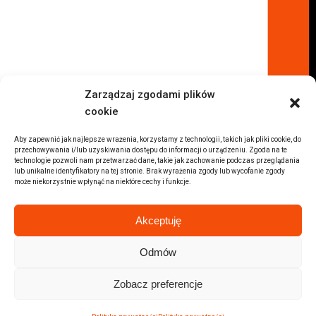
Komis samochodowy Płock
Komis samochodowy Opole
Komis samochodowy Lublin
Komis samochodowy Sochaczew
Inne Lokalizacje
Zarządzaj zgodami plików
Import
cookie
Auta z USA Warszawa
Auta z USA Rzeszów
Aby zapewnić jak najlepsze wrażenia, korzystamy z technologii, takich jak pliki cookie, do
przechowywania i/lub uzyskiwania dostępu do informacji o urządzeniu. Zgoda na te
Auta z USA Białystok
technologie pozwoli nam przetwarzać dane, takie jak zachowanie podczas przeglądania
lub unikalne identyfikatory na tej stronie. Brak wyrażenia zgody lub wycofanie zgody
Auta z USA Kraków
może niekorzystnie wpłynąć na niektóre cechy i funkcje.
Marki samochodów
Sprzedam BMW
Akceptuję
Sprzedam Audi
Sprzedam Mercedes
Odmów
Wszystkie marki samochodów
Zobacz preferencje
2026 © Autolab.pl |
Polityka prywatności