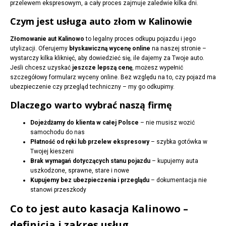
przelewem ekspresowym, a cały proces zajmuje zaledwie kilka dni.
Czym jest usługa auto złom w Kalinowie
Złomowanie aut Kalinowo
to legalny proces odkupu pojazdu i jego
utylizacji. Oferujemy
błyskawiczną wycenę online
na naszej stronie –
wystarczy kilka kliknięć, aby dowiedzieć się, ile dajemy za Twoje auto.
Jeśli chcesz uzyskać
jeszcze lepszą cenę
, możesz wypełnić
szczegółowy formularz wyceny online. Bez względu na to, czy pojazd ma
ubezpieczenie czy przegląd techniczny – my go odkupimy.
Dlaczego warto wybrać naszą firmę
Dojeżdżamy do klienta w całej Polsce
– nie musisz wozić
samochodu do nas
Płatność od ręki lub przelew ekspresowy
– szybka gotówka w
Twojej kieszeni
Brak wymagań dotyczących stanu pojazdu
– kupujemy auta
uszkodzone, sprawne, stare i nowe
Kupujemy bez ubezpieczenia i przeglądu
– dokumentacja nie
stanowi przeszkody
Co to jest auto kasacja Kalinowo –
definicja i zakres usług