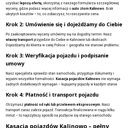
uzyskać
lepszą ofertę
, skorzystaj z naszego formularza szczegółowej
wyceny, gdzie podasz więcej informacji o
auto złom Kalinowo
. Brak
ukrytych kosztów – to, co zobaczysz, to rzeczywista cena.
Krok 2: Umówienie się i dojeżdżamy do Ciebie
Po zaakceptowaniu wyceny umówimy się na dogodny termin. Nasz
własny transport
przyjedzie do Ciebie w Kalinowie lub okolicach.
Dojeżdżamy do klienta w całej Polsce – geografia nie stanowi problemu.
Krok 3: Weryfikacja pojazdu i podpisanie
umowy
Nasz specjalista sprawdzi stan samochodu, przygotuje dokumenty i
wyjaśni wszystkie formalności.
Kasacja pojazdów Kalinowo
nie wymaga
żadnych dodatkowych wymagań – kupujemy pojazdy w każdym stanie.
Krok 4: Płatność i transport pojazdu
Otrzymasz
płatność od ręki lub przelewem ekspresowym
. Nasz
transport zaraz zabrze pojazd. Transakcja finalizowana w ciągu kilku
minut – to najszybszy sposób na pozbycie się starego samochodu.
Kasacja pojazdów Kalinowo – pełny