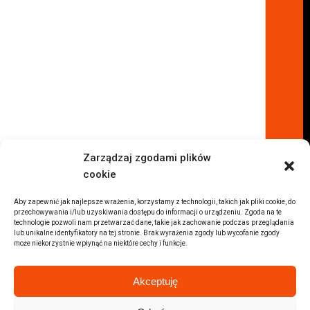
Komis samochodowy Kielce
Komis samochodowy Łódź
Komis samochodowy Kraków
Komis samochodowy Radom
Komis samochodowy Płock
Komis samochodowy Opole
Komis samochodowy Lublin
Komis samochodowy Sochaczew
Inne Lokalizacje
Zarządzaj zgodami plików
Import
cookie
Auta z USA Warszawa
Auta z USA Rzeszów
Aby zapewnić jak najlepsze wrażenia, korzystamy z technologii, takich jak pliki cookie, do
przechowywania i/lub uzyskiwania dostępu do informacji o urządzeniu. Zgoda na te
Auta z USA Białystok
technologie pozwoli nam przetwarzać dane, takie jak zachowanie podczas przeglądania
lub unikalne identyfikatory na tej stronie. Brak wyrażenia zgody lub wycofanie zgody
Auta z USA Kraków
może niekorzystnie wpłynąć na niektóre cechy i funkcje.
Marki samochodów
Sprzedam BMW
Akceptuję
Sprzedam Audi
Sprzedam Mercedes