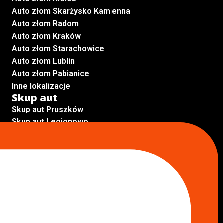
Auto złom Skarżysko Kamienna
Auto złom Radom
Auto złom Kraków
Auto złom Starachowice
Auto złom Lublin
Auto złom Pabianice
Inne lokalizacje
Skup aut
Skup aut Pruszków
Skup aut Legionowo
Skup aut Piaseczno
Skup aut Radom
Skup aut Marki
Skup aut Wołomin
Skup aut Warszawa Bemowo
Skup aut Warszawa Wola
Lokalizacje
Komisy samochodowe