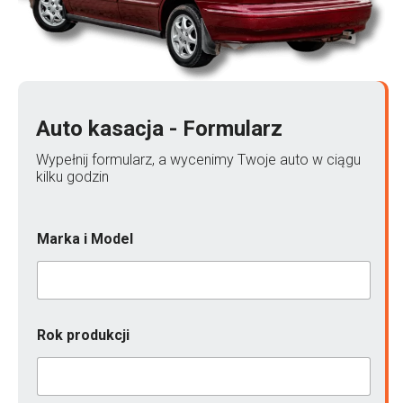
Auto kasacja - Formularz
Wypełnij formularz, a wycenimy Twoje auto w ciągu
kilku godzin
Marka i Model
L
Rok produkcji
o
k
a
l