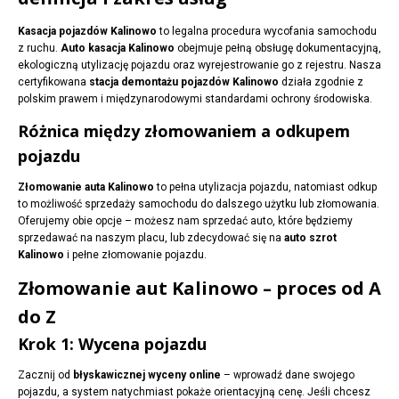
Kasacja pojazdów Kalinowo
to legalna procedura wycofania samochodu
z ruchu.
Auto kasacja Kalinowo
obejmuje pełną obsługę dokumentacyjną,
ekologiczną utylizację pojazdu oraz wyrejestrowanie go z rejestru. Nasza
certyfikowana
stacja demontażu pojazdów Kalinowo
działa zgodnie z
polskim prawem i międzynarodowymi standardami ochrony środowiska.
Różnica między złomowaniem a odkupem
pojazdu
Złomowanie auta Kalinowo
to pełna utylizacja pojazdu, natomiast odkup
to możliwość sprzedaży samochodu do dalszego użytku lub złomowania.
Oferujemy obie opcje – możesz nam sprzedać auto, które będziemy
sprzedawać na naszym placu, lub zdecydować się na
auto szrot
Kalinowo
i pełne złomowanie pojazdu.
Złomowanie aut Kalinowo – proces od A
do Z
Krok 1: Wycena pojazdu
Zacznij od
błyskawicznej wyceny online
– wprowadź dane swojego
pojazdu, a system natychmiast pokaże orientacyjną cenę. Jeśli chcesz