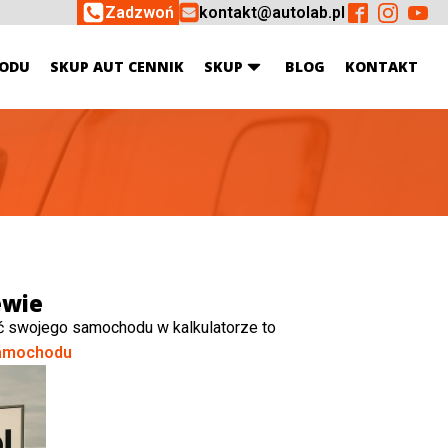
Zadzwoń
kontakt@autolab.pl
ODU
SKUP AUT CENNIK
SKUP
BLOG
KONTAKT
ewie
ć swojego samochodu w kalkulatorze to
amochodu