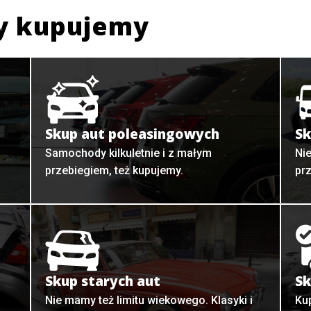
y kupujemy
Skup aut poleasingowych
Sk
Samochody kilkuletnie i z małym
Ni
przebiegiem, też kupujemy.
pr
Skup starych aut
Sk
o
Nie mamy też limitu wiekowego. Klasyki i
Ku