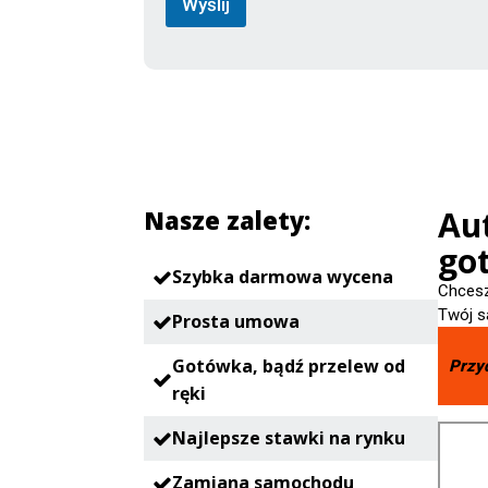
Wyślij
Au
Nasze zalety:
go
Szybka darmowa wycena
Chcesz
Twój s
Prosta umowa
Gotówka, bądź przelew od
Przy
ręki
Najlepsze stawki na rynku
Zamiana samochodu