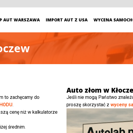
P AUT WARSZAWA
IMPORT AUT Z USA
WYCENA SAMOCH
oczew
Auto złom w Kłocz
ym to zachęcamy do
Jeśli nie mogą Państwo znaleź
HODU
.
proszę skorzystać z
wyceny s
szą cenę niż w kalkulatorze
żej średnim.