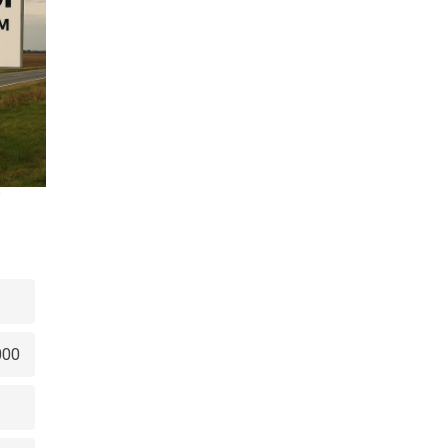
w
000