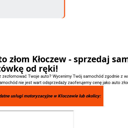
to złom Kłoczew - sprzedaj sam
tówkę od ręki!
 zezłomować Twoje auto? Wycenimy Twój samochód zgodnie z wart
amochód nie jest wart odsprzedaży zaoferujemy cenę jako auto zło
datne usługi motoryzacyjne w
Kłoczewie
lub okolicy: