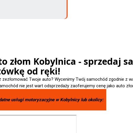
o złom Kobylnica - sprzedaj s
tówkę od ręki!
 zezłomować Twoje auto? Wycenimy Twój samochód zgodnie z wart
amochód nie jest wart odsprzedaży zaoferujemy cenę jako auto zło
datne usługi motoryzacyjne w
Kobylnicy
lub okolicy: