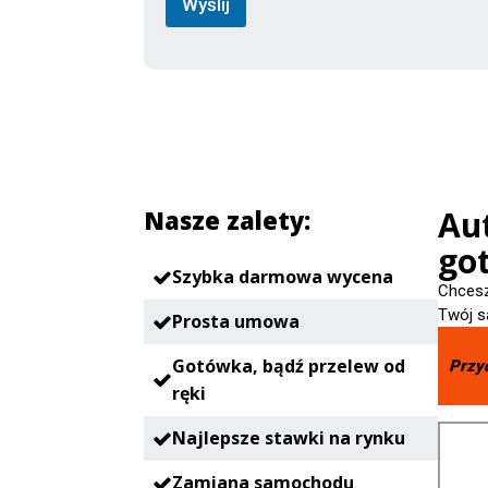
Wyślij
Aut
Nasze zalety:
go
Szybka darmowa wycena
Chcesz
Twój s
Prosta umowa
Gotówka, bądź przelew od
Przy
ręki
Najlepsze stawki na rynku
Zamiana samochodu