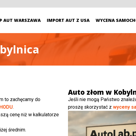
P AUT WARSZAWA
IMPORT AUT Z USA
WYCENA SAMOCH
bylnica
Auto złom w Kobyln
ym to zachęcamy do
Jeśli nie mogą Państwo znaleź
HODU
.
proszę skorzystać z
wyceny s
szą cenę niż w kalkulatorze
żej średnim.