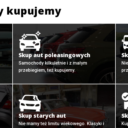
y kupujemy
Skup aut poleasingowych
Sk
Samochody kilkuletnie i z małym
Ni
przebiegiem, też kupujemy.
pr
Skup starych aut
Sk
o
Nie mamy też limitu wiekowego. Klasyki i
Ku