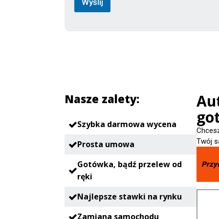
Wyślij
Au
Nasze zalety:
go
Szybka darmowa wycena
Chcesz
Twój s
Prosta umowa
Gotówka, bądź przelew od
Przy
ręki
Najlepsze stawki na rynku
Zamiana samochodu