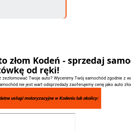
to złom Kodeń - sprzedaj samo
tówkę od ręki!
 zezłomować Twoje auto? Wycenimy Twój samochód zgodnie z wart
amochód nie jest wart odsprzedaży zaoferujemy cenę jako auto zło
datne usługi motoryzacyjne w
Kodeniu
lub okolicy: