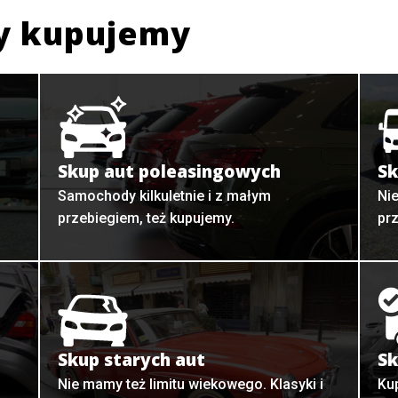
y kupujemy
Skup aut poleasingowych
Sk
Samochody kilkuletnie i z małym
Ni
przebiegiem, też kupujemy.
pr
Skup starych aut
Sk
o
Nie mamy też limitu wiekowego. Klasyki i
Ku