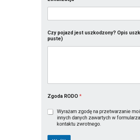
E
m
a
i
l
R
Czy pojazd jest uszkodzony? Opis uszk
O
puste)
D
O
Zgoda RODO
*
Wyrażam zgodę na przetwarzanie moi
innych danych zawartych w formularz
kontaktu zwrotnego.