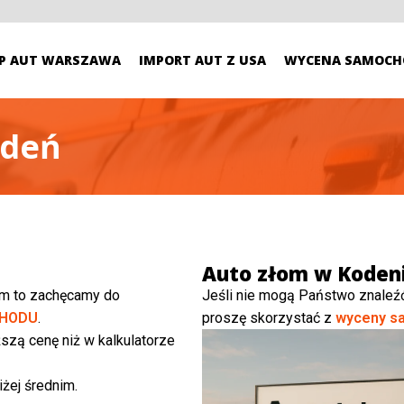
P AUT WARSZAWA
IMPORT AUT Z USA
WYCENA SAMOCH
odeń
Auto złom w Koden
ym to zachęcamy do
Jeśli nie mogą Państwo znaleź
HODU
.
proszę skorzystać z
wyceny s
szą cenę niż w kalkulatorze
żej średnim.