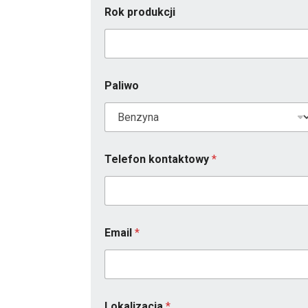
Rok produkcji
Paliwo
Telefon kontaktowy
*
Email
*
i
Lokalizacja
*