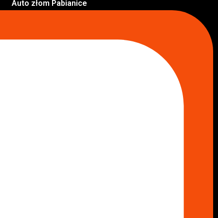
Auto złom Pabianice
Inne lokalizacje
Skup aut
Skup aut Pruszków
Skup aut Legionowo
Skup aut Piaseczno
Skup aut Radom
Skup aut Marki
Skup aut Wołomin
Skup aut Warszawa Bemowo
Skup aut Warszawa Wola
Lokalizacje
Komisy samochodowe
Komis samochodowy Kielce
Komis samochodowy Łódź
Komis samochodowy Kraków
Komis samochodowy Radom
Komis samochodowy Płock