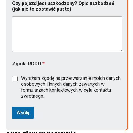
Czy pojazd jest uszkodzony? Opis uszkodzeń
r
(jak nie to zostawić puste)
o
d
u
k
c
j
i
p
u
s
Zgoda RODO
*
t
e
)
Wyrażam zgodę na przetwarzanie moich danych
Z
osobowych i innych danych zawartych w
g
formularzach kontaktowych w celu kontaktu
o
zwrotnego.
d
a
Wyślij