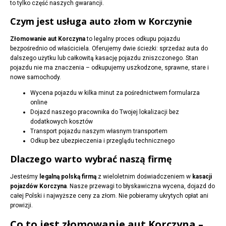
to tylko część naszych gwarancji.
Czym jest usługa auto złom w Korczynie
Złomowanie aut Korczyna
to legalny proces odkupu pojazdu
bezpośrednio od właściciela. Oferujemy dwie ścieżki: sprzedaż auta do
dalszego użytku lub całkowitą kasację pojazdu zniszczonego. Stan
pojazdu nie ma znaczenia – odkupujemy uszkodzone, sprawne, stare i
nowe samochody.
Wycena pojazdu w kilka minut za pośrednictwem formularza
online
Dojazd naszego pracownika do Twojej lokalizacji bez
dodatkowych kosztów
Transport pojazdu naszym własnym transportem
Odkup bez ubezpieczenia i przeglądu technicznego
Dlaczego warto wybrać naszą firmę
Jesteśmy
legalną polską firmą
z wieloletnim doświadczeniem w
kasacji
pojazdów Korczyna
. Nasze przewagi to błyskawiczna wycena, dojazd do
całej Polski i najwyższe ceny za złom. Nie pobieramy ukrytych opłat ani
prowizji.
Co to jest złomowanie aut Korczyna –