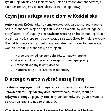
rynku
. Dojeżdżamy do Ciebie w całej Polsce z własnym transportem, a
płatność realizujemy od ręki lub przelewem ekspresowym.
Czym jest usługa auto złom w Kościelisku
Auto kasacja Kościelisko
to kompleksowa usługa obejmująca wycenę,
odkup i transport Twojego pojazdu. Nasze działania są w pełni legalne i
certyfikowane. Oferujemy
błyskawiczną wycenę online
na naszej stronie
oraz możliwość ulepszenia ceny poprzez szczegółowy formularz wyceny.
Specjaliści naszej firmy dojeżdżają bezpośrednio do klienta, omawiają
warunki i realizują transakcję na miejscu.
Profesjonalny odkup samochodów w każdym stanie
Wycena online i wycena na miejscu przez specjalistę
Transport własny lawetą do placu
Płatność od ręki lub przelew ekspresowy
Dlaczego warto wybrać naszą firmę
Jesteśmy
legalnym polskim operatorem
z pełnymi certyfikatami i
uprawnieniami. Dojeżdżamy do klientów w całej Polsce, oferując
najwyższe ceny
za pojazdy. Brak ukrytych kosztów, przejrzysta wycena i
szybka realizacja to nasze standardy.
Co to jest auto kasacja Kościelisko –