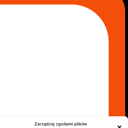
Skup aut Legionowo
Skup aut Piaseczno
Skup aut Radom
Skup aut Marki
Skup aut Wołomin
Skup aut Warszawa Bemowo
Skup aut Warszawa Wola
Lokalizacje
Komisy samochodowe
Komis samochodowy Kielce
Komis samochodowy Łódź
Komis samochodowy Kraków
Komis samochodowy Radom
Komis samochodowy Płock
Komis samochodowy Opole
Komis samochodowy Lublin
Komis samochodowy Sochaczew
Inne Lokalizacje
Zarządzaj zgodami plików
Import