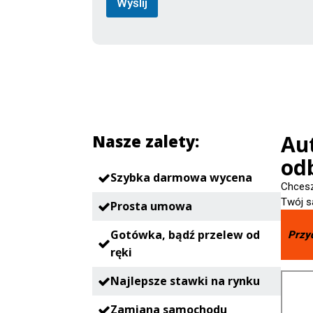
Wyślij
Au
Nasze zalety:
odb
Szybka darmowa wycena
Chcesz
Twój s
Prosta umowa
Gotówka, bądź przelew od
Przy
ręki
Najlepsze stawki na rynku
Zamiana samochodu