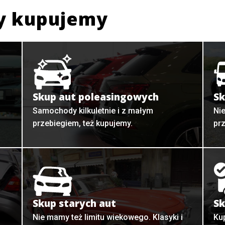
y kupujemy
Skup aut poleasingowych
Sk
Samochody kilkuletnie i z małym
Ni
przebiegiem, też kupujemy.
pr
Skup starych aut
Sk
o
Nie mamy też limitu wiekowego. Klasyki i
Ku