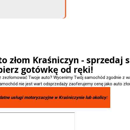
to złom Kraśniczyn - sprzedaj 
ierz gotówkę od ręki!
 zezłomować Twoje auto? Wycenimy Twój samochód zgodnie z wart
amochód nie jest wart odsprzedaży zaoferujemy cenę jako auto zło
datne usługi motoryzacyjne w
Kraśniczynie
lub okolicy: