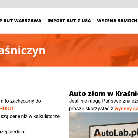
P AUT WARSZAWA
IMPORT AUT Z USA
WYCENA SAMOCH
aśniczyn
Auto złom w Kraśni
ym to zachęcamy do
Jeśli nie mogą Państwo znaleź
HODU
.
proszę skorzystać z
wyceny s
szą cenę niż w kalkulatorze
żej średnim.