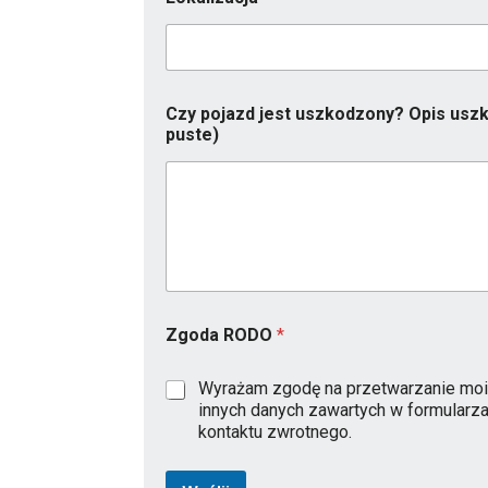
l
e
f
o
n
Czy pojazd jest uszkodzony? Opis uszk
M
puste)
a
r
k
a
Zgoda RODO
*
Wyrażam zgodę na przetwarzanie moi
innych danych zawartych w formularz
kontaktu zwrotnego.