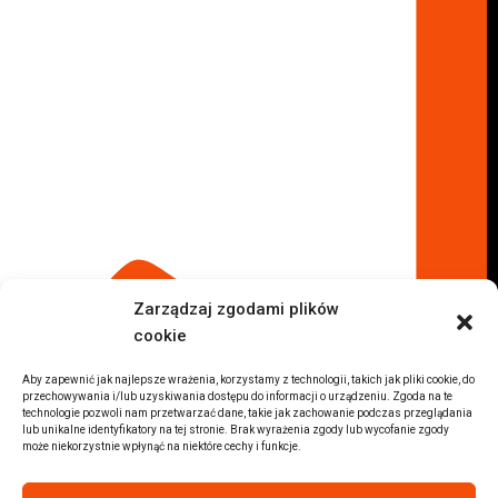
Lokalizacje
Komisy samochodowe
Komis samochodowy Kielce
Komis samochodowy Łódź
Komis samochodowy Kraków
Komis samochodowy Radom
Komis samochodowy Płock
Komis samochodowy Opole
Komis samochodowy Lublin
Komis samochodowy Sochaczew
Inne Lokalizacje
Zarządzaj zgodami plików
Import
cookie
Auta z USA Warszawa
Auta z USA Rzeszów
Aby zapewnić jak najlepsze wrażenia, korzystamy z technologii, takich jak pliki cookie, do
przechowywania i/lub uzyskiwania dostępu do informacji o urządzeniu. Zgoda na te
Auta z USA Białystok
technologie pozwoli nam przetwarzać dane, takie jak zachowanie podczas przeglądania
lub unikalne identyfikatory na tej stronie. Brak wyrażenia zgody lub wycofanie zgody
Auta z USA Kraków
może niekorzystnie wpłynąć na niektóre cechy i funkcje.
Marki samochodów
Sprzedam BMW