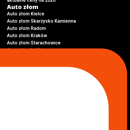
aktualne ceny na 2026
Auto złom
Auto złom Kielce
Auto złom Skarżysko Kamienna
Auto złom Radom
Auto złom Kraków
Auto złom Starachowice
Auto złom Lublin
Auto złom Pabianice
Inne lokalizacje
Skup aut
Skup aut Pruszków
Skup aut Legionowo
Skup aut Piaseczno
Skup aut Radom
Skup aut Marki
Skup aut Wołomin
Skup aut Warszawa Bemowo
Skup aut Warszawa Wola