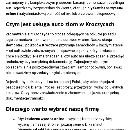
zajmujemy się kompleksowym procesem kasacji, demontażu i recyklingu
aut. Dojeżdżamy bezpośrednio do klienta, oferując
błyskawiczną wycenę
online
i natychmiastową płatność od ręki lub przelewem ekspresowym.
Czym jest usługa auto złom w Kroczycach
Złomowanie aut Kroczyce
to proces polegający na odkupie pojazdu,
jego demontażu i przetworzeniu na surowce wtórne. Nasza
stacja
demontażu pojazdów Kroczyce
przyjmuje samochody w każdym stanie
– od całkowicie zniszczonych, po sprawne pojazdy, którymi właściciel
chce się pozbyć. Nie ma znaczenia, czy auto ma ubezpieczenie, przegląd
techniczny czy kompletną dokumentację. Zajmujemy się całym
pojazdem, a nie poszczególnymi częściami samochodowymi, ponieważ
nie prowadzimy sprzedaży części zamiennych.
Dojeżdżamy do Kroczyce i na teren całej Polski, aby odebrać pojazd
bezpośrednio u klienta. Proces jest prosty, przejrzysty i wolny od ukrytych
kosztów. Otrzymasz zaświadczenie o złomowaniu pojazdu oraz pełną
dokumentację transakcji.
Dlaczego warto wybrać naszą firmę
Błyskawiczna wycena online
– wypełnij formularz szybkiej
wyceny na naszej stronie i poznaj cenę w kilka minut