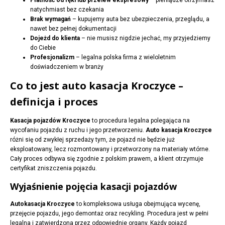
Płatność od ręki lub przelew ekspresowy
– pieniądze otrzymasz
natychmiast bez czekania
Brak wymagań
– kupujemy auta bez ubezpieczenia, przeglądu, a
nawet bez pełnej dokumentacji
Dojeżd do klienta
– nie musisz nigdzie jechać, my przyjedziemy
do Ciebie
Profesjonalizm
– legalna polska firma z wieloletnim
doświadczeniem w branży
Co to jest auto kasacja Kroczyce –
definicja i proces
Kasacja pojazdów Kroczyce
to procedura legalna polegająca na
wycofaniu pojazdu z ruchu i jego przetworzeniu.
Auto kasacja Kroczyce
różni się od zwykłej sprzedaży tym, że pojazd nie będzie już
eksploatowany, lecz rozmontowany i przetworzony na materiały wtórne.
Cały proces odbywa się zgodnie z polskim prawem, a klient otrzymuje
certyfikat zniszczenia pojazdu.
Wyjaśnienie pojęcia kasacji pojazdów
Autokasacja Kroczyce
to kompleksowa usługa obejmująca wycenę,
przejęcie pojazdu, jego demontaż oraz recykling. Procedura jest w pełni
legalna i zatwierdzona przez odpowiednie organy. Każdy pojazd