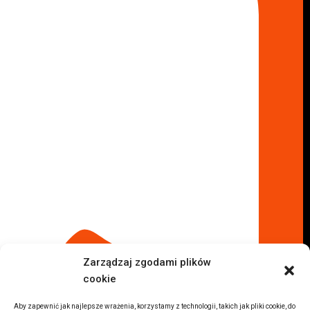
Skup aut Marki
Skup aut Wołomin
Skup aut Warszawa Bemowo
Skup aut Warszawa Wola
Lokalizacje
Komisy samochodowe
Komis samochodowy Kielce
Komis samochodowy Łódź
Komis samochodowy Kraków
Komis samochodowy Radom
Komis samochodowy Płock
Komis samochodowy Opole
Komis samochodowy Lublin
Komis samochodowy Sochaczew
Inne Lokalizacje
Zarządzaj zgodami plików
Import
cookie
Auta z USA Warszawa
Auta z USA Rzeszów
Aby zapewnić jak najlepsze wrażenia, korzystamy z technologii, takich jak pliki cookie, do