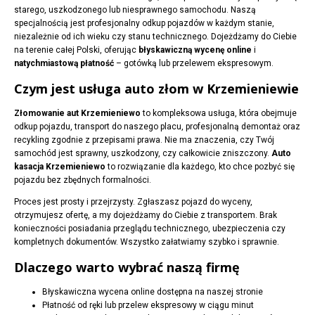
starego, uszkodzonego lub niesprawnego samochodu. Naszą
specjalnością jest profesjonalny odkup pojazdów w każdym stanie,
niezależnie od ich wieku czy stanu technicznego. Dojeżdżamy do Ciebie
na terenie całej Polski, oferując
błyskawiczną wycenę online
i
natychmiastową płatność
– gotówką lub przelewem ekspresowym.
Czym jest usługa auto złom w Krzemieniewie
Złomowanie aut Krzemieniewo
to kompleksowa usługa, która obejmuje
odkup pojazdu, transport do naszego placu, profesjonalną demontaż oraz
recykling zgodnie z przepisami prawa. Nie ma znaczenia, czy Twój
samochód jest sprawny, uszkodzony, czy całkowicie zniszczony.
Auto
kasacja Krzemieniewo
to rozwiązanie dla każdego, kto chce pozbyć się
pojazdu bez zbędnych formalności.
Proces jest prosty i przejrzysty. Zgłaszasz pojazd do wyceny,
otrzymujesz ofertę, a my dojeżdżamy do Ciebie z transportem. Brak
konieczności posiadania przeglądu technicznego, ubezpieczenia czy
kompletnych dokumentów. Wszystko załatwiamy szybko i sprawnie.
Dlaczego warto wybrać naszą firmę
Błyskawiczna wycena online dostępna na naszej stronie
Płatność od ręki lub przelew ekspresowy w ciągu minut