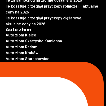
Ile za samochód na złomie dostanę w 2026
Ile kosztuje przegląd przyczepy rolniczej – aktualne
ceny na 2026
Ile kosztuje przegląd przyczepy ciężarowej –
aktualne ceny na 2026
Auto złom
Auto złom Kielce
Auto złom Skarżysko Kamienna
Auto złom Radom
Auto złom Kraków
Auto złom Starachowice
Auto złom Lublin
Auto złom Pabianice
Inne lokalizacje
Skup aut
Skup aut Pruszków
Skup aut Legionowo
Skup aut Piaseczno
Skup aut Radom