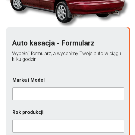
Auto kasacja - Formularz
Wypełnij formularz, a wycenimy Twoje auto w ciągu
kilku godzin
Marka i Model
E
Rok produkcji
m
a
i
l