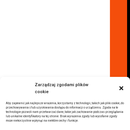
Skup aut Warszawa Wola
Lokalizacje
Komisy samochodowe
Komis samochodowy Kielce
Komis samochodowy Łódź
Komis samochodowy Kraków
Komis samochodowy Radom
Komis samochodowy Płock
Komis samochodowy Opole
Komis samochodowy Lublin
Komis samochodowy Sochaczew
Inne Lokalizacje
Zarządzaj zgodami plików
Import
cookie
Auta z USA Warszawa
Auta z USA Rzeszów
Aby zapewnić jak najlepsze wrażenia, korzystamy z technologii, takich jak pliki cookie, do
przechowywania i/lub uzyskiwania dostępu do informacji o urządzeniu. Zgoda na te
Auta z USA Białystok
technologie pozwoli nam przetwarzać dane, takie jak zachowanie podczas przeglądania
lub unikalne identyfikatory na tej stronie. Brak wyrażenia zgody lub wycofanie zgody
Auta z USA Kraków
może niekorzystnie wpłynąć na niektóre cechy i funkcje.
Marki samochodów