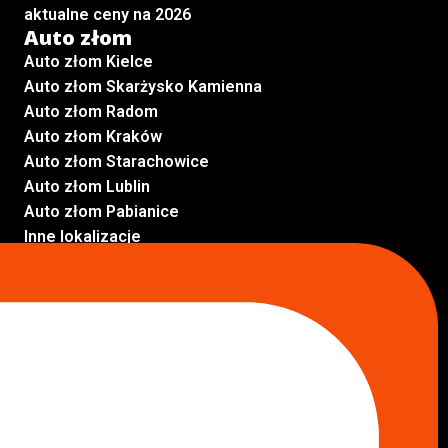
aktualne ceny na 2026
Auto złom
Auto złom Kielce
Auto złom Skarżysko Kamienna
Auto złom Radom
Auto złom Kraków
Auto złom Starachowice
Auto złom Lublin
Auto złom Pabianice
Inne lokalizacje
Skup aut
Skup aut Pruszków
Skup aut Legionowo
Skup aut Piaseczno
Skup aut Radom
Skup aut Marki
Skup aut Wołomin
Skup aut Warszawa Bemowo