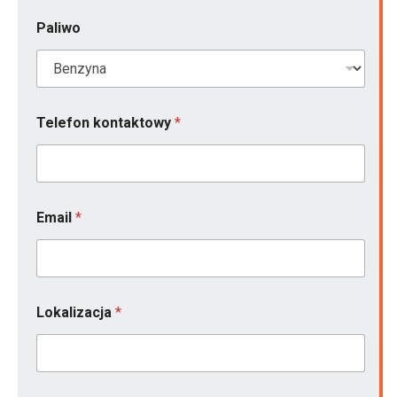
Paliwo
Telefon kontaktowy
*
Email
*
M
Lokalizacja
*
o
d
e
l
C