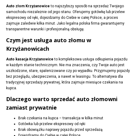
Auto złom Krzyżanowice
to najszybszy sposób na sprzedaż Twojego
samochodu niezależnie od jego stanu. Oferujemy gotówkę lub przelew
ekspresowy od ręki, dojeżdżamy do Ciebie w całej Polsce, a proces
zajmuje zaledwie kilka minut. Jako legalna polska firma gwarantujemy
transparentne warunki i profesjonalną obsługę.
Czym jest usługa auto złomu w
Krzyżanowicach
Auto kasacja Krzyżanowice
to kompleksowa usługa odkupienia pojazdu
w każdym stanie technicznym. Nie ma znaczenia, czy Twoje auto jest
uszkodzone, stare, spalenizowane czy po wypadku. Przyjmujemy pojazdy
bez przeglądu, ubezpieczenia, a nawet w leasingu. To alternatywa dla
tradycyjnej sprzedaży prywatnej, która zajmuje miesiące czekania na
kupca.
Dlaczego warto sprzedać auto złomowni
zamiast prywatnie
Brak czekania na kupca – transakcja w kilka minut
Gotówka lub przelew ekspresowy od ręki
Brak obowiązku naprawy pojazdu przed sprzedażą
Dojeżdżamy do Ciebie w całej Polsce