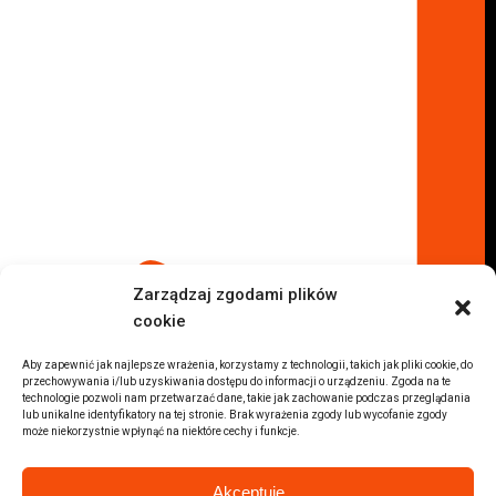
Lokalizacje
Komisy samochodowe
Komis samochodowy Kielce
Komis samochodowy Łódź
Komis samochodowy Kraków
Komis samochodowy Radom
Komis samochodowy Płock
Komis samochodowy Opole
Komis samochodowy Lublin
Komis samochodowy Sochaczew
Inne Lokalizacje
Zarządzaj zgodami plików
Import
cookie
Auta z USA Warszawa
Auta z USA Rzeszów
Aby zapewnić jak najlepsze wrażenia, korzystamy z technologii, takich jak pliki cookie, do
przechowywania i/lub uzyskiwania dostępu do informacji o urządzeniu. Zgoda na te
Auta z USA Białystok
technologie pozwoli nam przetwarzać dane, takie jak zachowanie podczas przeglądania
lub unikalne identyfikatory na tej stronie. Brak wyrażenia zgody lub wycofanie zgody
Auta z USA Kraków
może niekorzystnie wpłynąć na niektóre cechy i funkcje.
Marki samochodów
Sprzedam BMW
Akceptuję