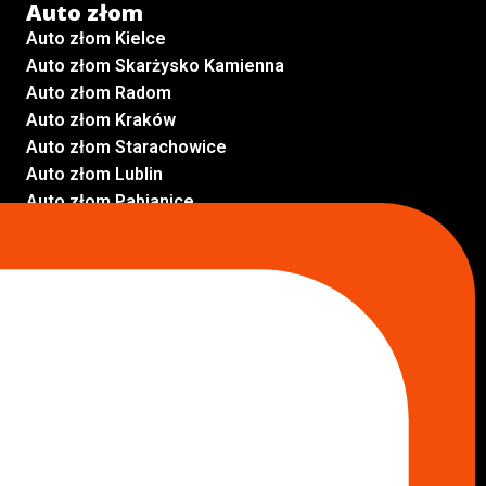
Auto złom
Auto złom Kielce
Auto złom Skarżysko Kamienna
Auto złom Radom
Auto złom Kraków
Auto złom Starachowice
Auto złom Lublin
Auto złom Pabianice
Inne lokalizacje
Skup aut
Skup aut Pruszków
Skup aut Legionowo
Skup aut Piaseczno
Skup aut Radom
Skup aut Marki
Skup aut Wołomin
Skup aut Warszawa Bemowo
Skup aut Warszawa Wola