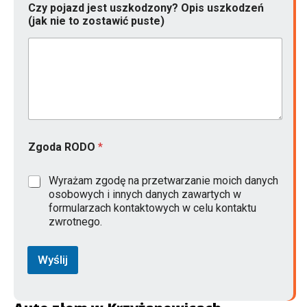
z
Czy pojazd jest uszkodzony? Opis uszkodzeń
y
(jak nie to zostawić puste)
R
O
D
O
Zgoda RODO
*
Wyrażam zgodę na przetwarzanie moich danych
osobowych i innych danych zawartych w
formularzach kontaktowych w celu kontaktu
zwrotnego.
Wyślij