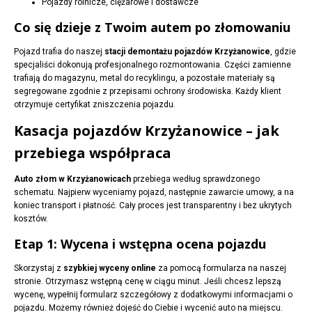
Pojazdy rolnicze, ciężarowe i dostawcze
Co się dzieje z Twoim autem po złomowaniu
Pojazd trafia do naszej
stacji demontażu pojazdów Krzyżanowice
, gdzie
specjaliści dokonują profesjonalnego rozmontowania. Części zamienne
trafiają do magazynu, metal do recyklingu, a pozostałe materiały są
segregowane zgodnie z przepisami ochrony środowiska. Każdy klient
otrzymuje certyfikat zniszczenia pojazdu.
Kasacja pojazdów Krzyżanowice – jak
przebiega współpraca
Auto złom w Krzyżanowicach
przebiega według sprawdzonego
schematu. Najpierw wyceniamy pojazd, następnie zawarcie umowy, a na
koniec transport i płatność. Cały proces jest transparentny i bez ukrytych
kosztów.
Etap 1: Wycena i wstępna ocena pojazdu
Skorzystaj z
szybkiej wyceny online
za pomocą formularza na naszej
stronie. Otrzymasz wstępną cenę w ciągu minut. Jeśli chcesz lepszą
wycenę, wypełnij formularz szczegółowy z dodatkowymi informacjami o
pojazdu. Możemy również dojeść do Ciebie i wycenić auto na miejscu.