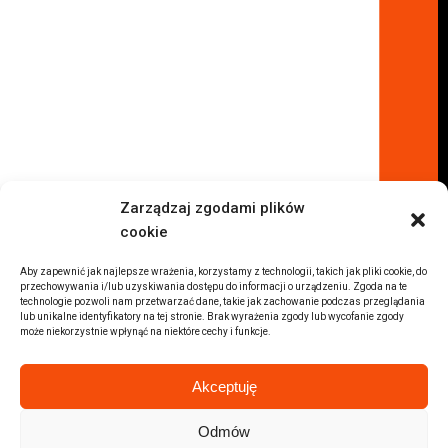
Komis samochodowy Łódź
Komis samochodowy Kraków
Komis samochodowy Radom
Komis samochodowy Płock
Komis samochodowy Opole
Komis samochodowy Lublin
Komis samochodowy Sochaczew
Inne Lokalizacje
Zarządzaj zgodami plików
Import
cookie
Auta z USA Warszawa
Auta z USA Rzeszów
Aby zapewnić jak najlepsze wrażenia, korzystamy z technologii, takich jak pliki cookie, do
przechowywania i/lub uzyskiwania dostępu do informacji o urządzeniu. Zgoda na te
Auta z USA Białystok
technologie pozwoli nam przetwarzać dane, takie jak zachowanie podczas przeglądania
lub unikalne identyfikatory na tej stronie. Brak wyrażenia zgody lub wycofanie zgody
Auta z USA Kraków
może niekorzystnie wpłynąć na niektóre cechy i funkcje.
Marki samochodów
Sprzedam BMW
Akceptuję
Sprzedam Audi
Sprzedam Mercedes
Odmów
Wszystkie marki samochodów