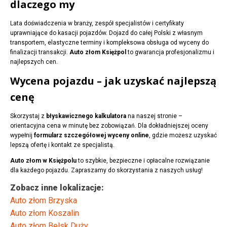
dlaczego my
Lata doświadczenia w branży, zespół specjalistów i certyfikaty
uprawniające do kasacji pojazdów. Dojazd do całej Polski z własnym
transportem, elastyczne terminy i kompleksowa obsługa od wyceny do
finalizacji transakcji.
Auto złom Księżpol
to gwarancja profesjonalizmu i
najlepszych cen.
Wycena pojazdu – jak uzyskać najlepszą
cenę
Skorzystaj z
błyskawicznego kalkulatora
na naszej stronie –
orientacyjna cena w minutę bez zobowiązań. Dla dokładniejszej oceny
wypełnij
formularz szczegółowej wyceny online
, gdzie możesz uzyskać
lepszą ofertę i kontakt ze specjalistą.
Auto złom w Księżpolu
to szybkie, bezpieczne i opłacalne rozwiązanie
dla każdego pojazdu. Zapraszamy do skorzystania z naszych usług!
Zobacz inne lokalizacje:
Auto złom Brzyska
Auto złom Koszalin
Auto złom Belsk Duży