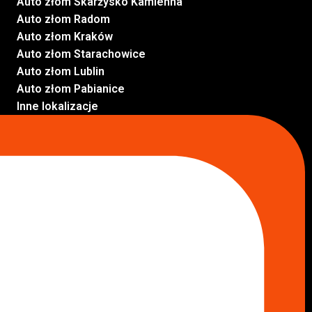
Auto złom Skarżysko Kamienna
Auto złom Radom
Auto złom Kraków
Auto złom Starachowice
Auto złom Lublin
Auto złom Pabianice
Inne lokalizacje
Skup aut
Skup aut Pruszków
Skup aut Legionowo
Skup aut Piaseczno
Skup aut Radom
Skup aut Marki
Skup aut Wołomin
Skup aut Warszawa Bemowo
Skup aut Warszawa Wola
Lokalizacje
Komisy samochodowe
Komis samochodowy Kielce