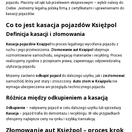
pojazdu. Płacimy od ręki lub przelewem ekspresowym – wybór należy do
Ciebie. Jesteśmy legalną polską firmą z certyfikatami i uprawnieniami do
kasacji pojazdów.
Co to jest kasacja pojazdów Księżpol
Definicja kasacji i złomowania
Kasacja pojazdów Księżpol
to proces legalnego wycofania pojazdu z
ruchu i jego przetworzenia.
Złomowanie aut Księżpol
obejmuje
rozmontowanie samochodu, segregację materiałów i recykling. Proces
realizujemy zgodnie z przepisami prawa, zapewniając odpowiedzialną
utylizację pojazdu.
Możemy zarówno
odkupić pojazd
do dalszego użytku, jak i
zezłomować
samochód, który jest stary i zniszczony.
Auto złom w Księżpolu
nie
wymaga ubezpieczenia ani przeglądu technicznego pojazdu.
Różnica między odkupieniem a kasacją
Odkupienie
– nabywamy pojazd w celu dalszego użytku lub sprzedaży.
Kasacja
– pojazd trafia do demontażu i recyklingu. W obu przypadkach
oferujemy najlepsze ceny na rynku i szybką transakcję.
Złomowanie aut Księżpol – proces krok