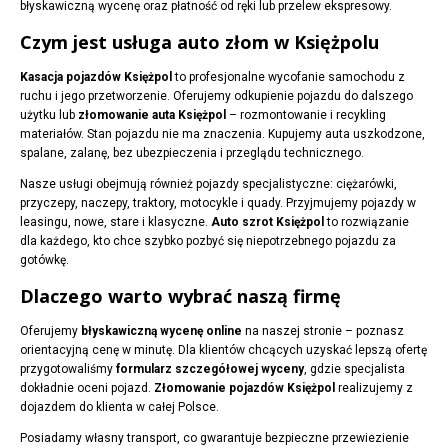
błyskawiczną wycenę oraz płatność od ręki lub przelew ekspresowy.
Czym jest usługa auto złom w Księżpolu
Kasacja pojazdów Księżpol
to profesjonalne wycofanie samochodu z
ruchu i jego przetworzenie. Oferujemy odkupienie pojazdu do dalszego
użytku lub
złomowanie auta Księżpol
– rozmontowanie i recykling
materiałów. Stan pojazdu nie ma znaczenia. Kupujemy auta uszkodzone,
spalane, zalanę, bez ubezpieczenia i przeglądu technicznego.
Nasze usługi obejmują również pojazdy specjalistyczne: ciężarówki,
przyczepy, naczepy, traktory, motocykle i quady. Przyjmujemy pojazdy w
leasingu, nowe, stare i klasyczne.
Auto szrot Księżpol
to rozwiązanie
dla każdego, kto chce szybko pozbyć się niepotrzebnego pojazdu za
gotówkę.
Dlaczego warto wybrać naszą firmę
Oferujemy
błyskawiczną wycenę online
na naszej stronie – poznasz
orientacyjną cenę w minutę. Dla klientów chcących uzyskać lepszą ofertę
przygotowaliśmy
formularz szczegółowej wyceny
, gdzie specjalista
dokładnie oceni pojazd.
Złomowanie pojazdów Księżpol
realizujemy z
dojazdem do klienta w całej Polsce.
Posiadamy własny transport, co gwarantuje bezpieczne przewiezienie