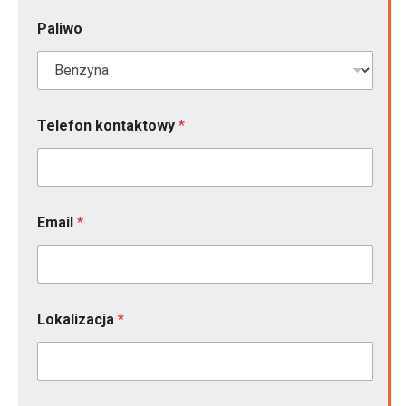
Paliwo
Telefon kontaktowy
*
*
Email
*
L
o
k
a
l
i
Lokalizacja
*
z
a
c
j
a