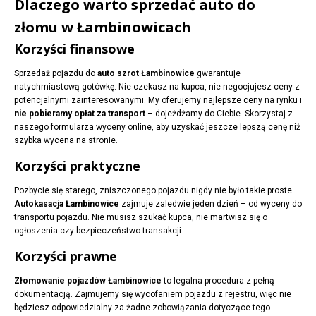
Dlaczego warto sprzedać auto do
złomu w Łambinowicach
Korzyści finansowe
Sprzedaż pojazdu do
auto szrot Łambinowice
gwarantuje
natychmiastową gotówkę. Nie czekasz na kupca, nie negocjujesz ceny z
potencjalnymi zainteresowanymi. My oferujemy najlepsze ceny na rynku i
nie pobieramy opłat za transport
– dojeżdżamy do Ciebie. Skorzystaj z
naszego formularza wyceny online, aby uzyskać jeszcze lepszą cenę niż
szybka wycena na stronie.
Korzyści praktyczne
Pozbycie się starego, zniszczonego pojazdu nigdy nie było takie proste.
Autokasacja Łambinowice
zajmuje zaledwie jeden dzień – od wyceny do
transportu pojazdu. Nie musisz szukać kupca, nie martwisz się o
ogłoszenia czy bezpieczeństwo transakcji.
Korzyści prawne
Złomowanie pojazdów Łambinowice
to legalna procedura z pełną
dokumentacją. Zajmujemy się wycofaniem pojazdu z rejestru, więc nie
będziesz odpowiedzialny za żadne zobowiązania dotyczące tego