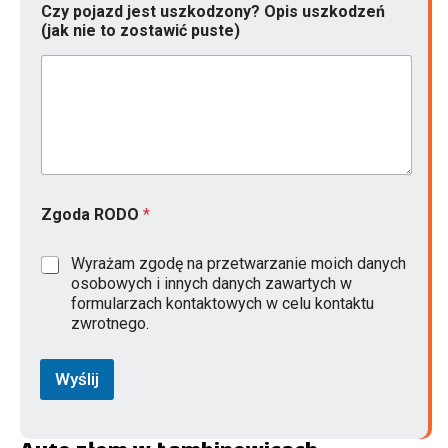
z
Czy pojazd jest uszkodzony? Opis uszkodzeń
o
(jak nie to zostawić puste)
s
t
a
w
i
ć
Zgoda RODO
*
Wyrażam zgodę na przetwarzanie moich danych
osobowych i innych danych zawartych w
formularzach kontaktowych w celu kontaktu
zwrotnego.
Wyślij