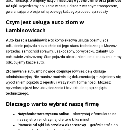
dokumentacji, oferujemy
natychmiastową wycenę online oraz płatność
od ręki
. Dojeżdżamy do Ciebie w całej Polsce z własnym transportem,
gwarantując profesjonalną obsługę każdego procesu sprzedaży.
Czym jest usługa auto złom w
Łambinowicach
Auto kasacja Łambinowice
to kompleksowa usługa obejmująca
odkupienie pojazdu niezależnie od jego stanu technicznego. Możesz
sprzedać samochód sprawny, uszkodzony, po wypadku, zalanty lub
całkowicie zniszczony. Stan pojazdu absolutnie nie ma znaczenia – my
odkupujemy każde auto.
Złomowanie aut Łambinowice
obejmuje również całą obsługę
administracyjną. Nie musisz martwić się dokumentacją – zajmiemy się
wycofaniem pojazdu z rejestru i wszystkimi formalności. Możesz
sprzedać pojazd bez ubezpieczenia i bez aktualnego przeglądu
technicznego.
Dlaczego warto wybrać naszą firmę
Natychmiastowa wycena online
– skorzystaj z formularza na
naszej stronie i otrzymaj ofertę w kilka minut
Płatność od ręki lub przelew ekspresowy
– gotówka trafia do