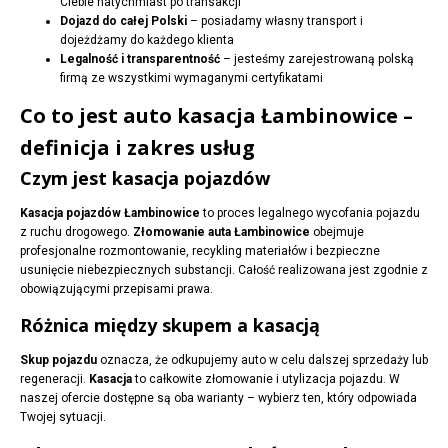
Ciebie natychmiast po transakcji
Dojazd do całej Polski
– posiadamy własny transport i
dojeżdżamy do każdego klienta
Legalność i transparentność
– jesteśmy zarejestrowaną polską
firmą ze wszystkimi wymaganymi certyfikatami
Co to jest auto kasacja Łambinowice –
definicja i zakres usług
Czym jest kasacja pojazdów
Kasacja pojazdów Łambinowice
to proces legalnego wycofania pojazdu
z ruchu drogowego.
Złomowanie auta Łambinowice
obejmuje
profesjonalne rozmontowanie, recykling materiałów i bezpieczne
usunięcie niebezpiecznych substancji. Całość realizowana jest zgodnie z
obowiązującymi przepisami prawa.
Różnica między skupem a kasacją
Skup pojazdu
oznacza, że odkupujemy auto w celu dalszej sprzedaży lub
regeneracji.
Kasacja
to całkowite złomowanie i utylizacja pojazdu. W
naszej ofercie dostępne są oba warianty – wybierz ten, który odpowiada
Twojej sytuacji.