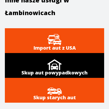
Inne nasze usługi w
Łambinowicach
Import aut z USA
Skup aut powypadkowych
Skup starych aut