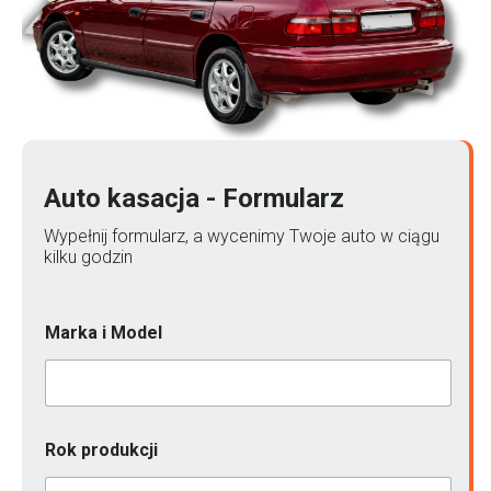
Auto kasacja - Formularz
Wypełnij formularz, a wycenimy Twoje auto w ciągu
kilku godzin
L
Marka i Model
o
k
a
l
i
z
Rok produkcji
a
c