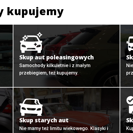
y kupujemy
Skup aut poleasingowych
Sk
Samochody kilkuletnie i z małym
Ni
przebiegiem, też kupujemy.
pr
Skup starych aut
Sk
o
Nie mamy też limitu wiekowego. Klasyki i
Ku