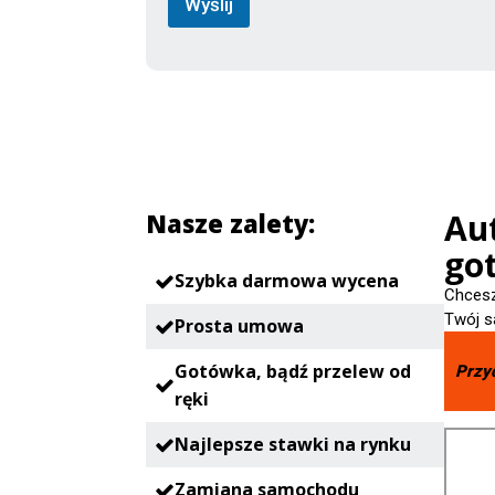
Wyślij
n
M
a
r
k
a
Au
Nasze zalety:
go
Szybka darmowa wycena
Chcesz
Twój s
Prosta umowa
Gotówka, bądź przelew od
Przy
ręki
Najlepsze stawki na rynku
Zamiana samochodu