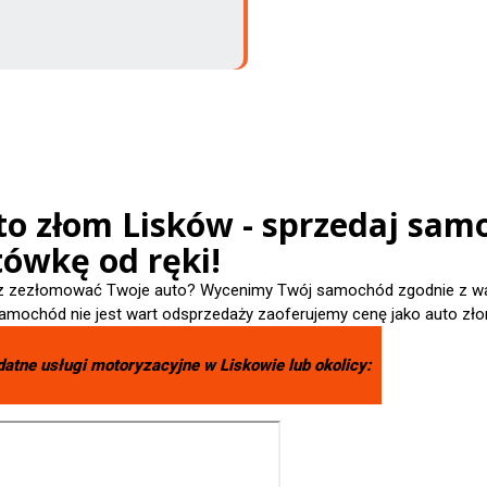
to złom Lisków - sprzedaj samo
tówkę od ręki!
 zezłomować Twoje auto? Wycenimy Twój samochód zgodnie z wart
amochód nie jest wart odsprzedaży zaoferujemy cenę jako auto zło
datne usługi motoryzacyjne w
Liskowie
lub okolicy: