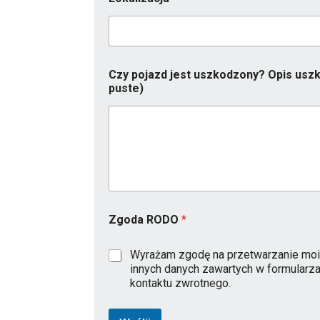
Czy pojazd jest uszkodzony? Opis uszk
puste)
R
Zgoda RODO
*
o
k
T
Wyrażam zgodę na przetwarzanie moi
e
innych danych zawartych w formularz
l
kontaktu zwrotnego.
e
f
o