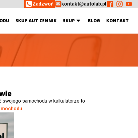
Zadzwoń
kontakt@autolab.pl
ODU
SKUP AUT CENNIK
SKUP
BLOG
KONTAKT
owie
ć swojego samochodu w kalkulatorze to
amochodu