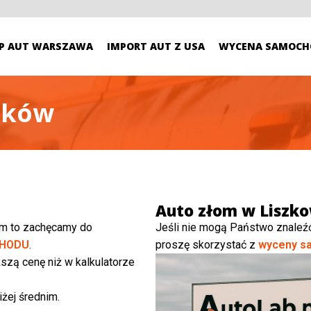
P AUT WARSZAWA
IMPORT AUT Z USA
WYCENA SAMOCH
sków
Auto złom w Liszk
ym to zachęcamy do
Jeśli nie mogą Państwo znaleź
HODU
.
proszę skorzystać z
wyceny s
szą cenę niż w kalkulatorze
żej średnim.