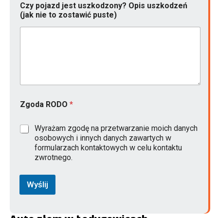
Czy pojazd jest uszkodzony? Opis uszkodzeń
(jak nie to zostawić puste)
k
Zgoda RODO
*
o
n
t
Wyrażam zgodę na przetwarzanie moich danych
a
osobowych i innych danych zawartych w
k
formularzach kontaktowych w celu kontaktu
t
zwrotnego.
o
w
y
Wyślij
i
i