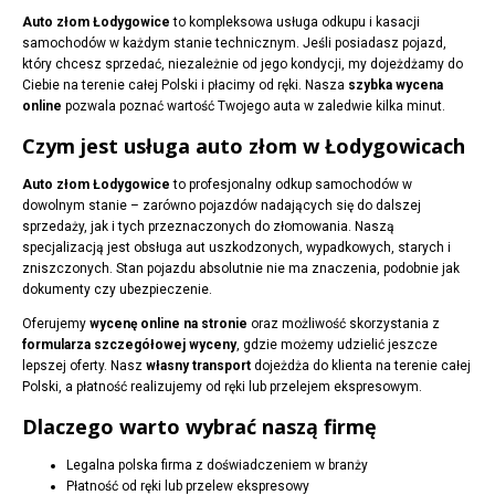
Auto złom Łodygowice
to kompleksowa usługa odkupu i kasacji
samochodów w każdym stanie technicznym. Jeśli posiadasz pojazd,
który chcesz sprzedać, niezależnie od jego kondycji, my dojeżdżamy do
Ciebie na terenie całej Polski i płacimy od ręki. Nasza
szybka wycena
online
pozwala poznać wartość Twojego auta w zaledwie kilka minut.
Czym jest usługa auto złom w Łodygowicach
Auto złom Łodygowice
to profesjonalny odkup samochodów w
dowolnym stanie – zarówno pojazdów nadających się do dalszej
sprzedaży, jak i tych przeznaczonych do złomowania. Naszą
specjalizacją jest obsługa aut uszkodzonych, wypadkowych, starych i
zniszczonych. Stan pojazdu absolutnie nie ma znaczenia, podobnie jak
dokumenty czy ubezpieczenie.
Oferujemy
wycenę online na stronie
oraz możliwość skorzystania z
formularza szczegółowej wyceny
, gdzie możemy udzielić jeszcze
lepszej oferty. Nasz
własny transport
dojeżdża do klienta na terenie całej
Polski, a płatność realizujemy od ręki lub przelejem ekspresowym.
Dlaczego warto wybrać naszą firmę
Legalna polska firma z doświadczeniem w branży
Płatność od ręki lub przelew ekspresowy