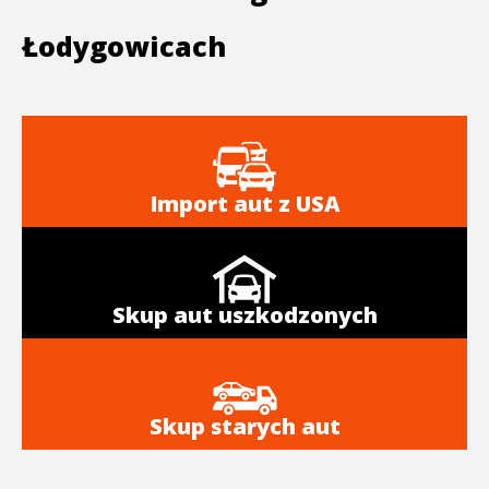
Łodygowicach
Import aut z USA
Skup aut uszkodzonych
Skup starych aut