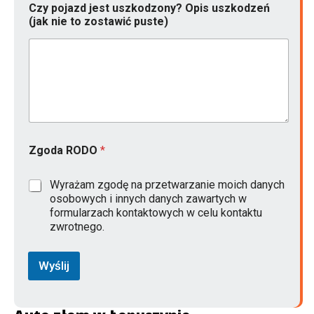
Czy pojazd jest uszkodzony? Opis uszkodzeń
o
(jak nie to zostawić puste)
s
t
a
w
i
ć
T
e
l
e
Zgoda RODO
*
f
o
n
Wyrażam zgodę na przetwarzanie moich danych
j
osobowych i innych danych zawartych w
e
formularzach kontaktowych w celu kontaktu
s
zwrotnego.
t
Wyślij