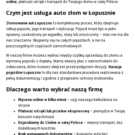
online
, płatność od ręki i transport do Twojego domu w całej Polsce.
Czym jest usługa auto złom w Łopusznie
Złomowanie aut Łopuszno
to kompleksowy proces, który obejmuje
odkup pojazdu, jego transport i utylizację. Pojazd może być w pełni
sprawny, uszkodzony po wypadku, stary lub zniszczony – stan nie ma dla
nas znaczenia. Skupiamy się na całych pojazdach, a nie na
poszczególnych częściach samochodowych.
W naszej firmie możesz wybrać między szybką sprzedażą do złomu a
wymianą pojazdu z dopłatą. Mamy własny plac z samochodami do
zobaczenia, które możesz obejrzeć przed podjęciem decyzji.
Kasacja
pojazdów Łopuszno
to dla nas standardowa procedura realizowana z
pełną dokumentacją i zgodnie z przepisami ochrony środowiska.
Dlaczego warto wybrać naszą firmę
Wycena online w kilka minut
– użyj naszego kalkulatora na
stronie
Płatność od ręki lub przelew ekspresowy
– pieniądze w Twojej
kieszeni natychmiast
Dojeżdżamy do Ciebie w całej Polsce
– własny transport, bez
dodatkowych kosztów
Brak wymaganych dokumentów
– kupujemy auta bez