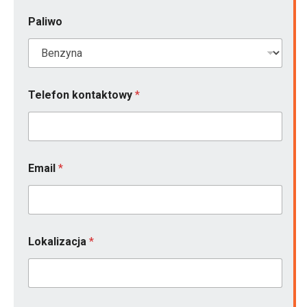
s
z
Paliwo
k
o
d
z
e
ń
Telefon kontaktowy
*
Email
*
Lokalizacja
*