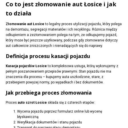
Co to jest złomowanie aut Łosice i jak
to działa
Złomowanie aut Łosice
to legalny proces utylizacji pojazdu, który polega
na demontażu, segregacji materiałów i ich recyklingu. Różnica między
odkupieniem a zezłomowaniem polega na tym, że odkupujemy pojazd,
który może być jeszcze użytkowany, podczas gdy złomowanie dotyczy
aut całkowicie zniszczonych i nienadających się do naprawy.
Definicja procesu kasacji pojazdu
Kasacja pojazdów Łosice
to kompleksowa usługa, którą wykonujemy z
pełnym poszanowaniem przepisów prawnymi. Stan pojazdu nie ma
znaczenia dla procesu – kupujemy auta uszkodzone, stare, z
przebiegiem powyżej normy, po wypadkach i bez dokumentów.
Jak przebiega proces złomowania
Proces
auto szrot Łosice
składa się z czterech etapów:
Wycena pojazdu poprzez formularz online lub wycenę
błyskawiczną
Weryfikacja dokumentów i stanu pojazdu
Transport do naszego placu demontażu