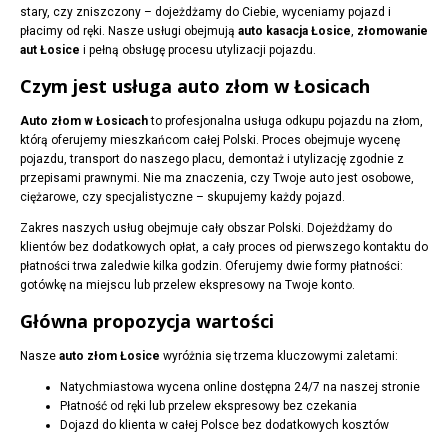
stary, czy zniszczony – dojeżdżamy do Ciebie, wyceniamy pojazd i
płacimy od ręki. Nasze usługi obejmują
auto kasacja Łosice
,
złomowanie
aut Łosice
i pełną obsługę procesu utylizacji pojazdu.
Czym jest usługa auto złom w Łosicach
Auto złom w Łosicach
to profesjonalna usługa odkupu pojazdu na złom,
którą oferujemy mieszkańcom całej Polski. Proces obejmuje wycenę
pojazdu, transport do naszego placu, demontaż i utylizację zgodnie z
przepisami prawnymi. Nie ma znaczenia, czy Twoje auto jest osobowe,
ciężarowe, czy specjalistyczne – skupujemy każdy pojazd.
Zakres naszych usług obejmuje cały obszar Polski. Dojeżdżamy do
klientów bez dodatkowych opłat, a cały proces od pierwszego kontaktu do
płatności trwa zaledwie kilka godzin. Oferujemy dwie formy płatności:
gotówkę na miejscu lub przelew ekspresowy na Twoje konto.
Główna propozycja wartości
Nasze
auto złom Łosice
wyróżnia się trzema kluczowymi zaletami:
Natychmiastowa wycena online dostępna 24/7 na naszej stronie
Płatność od ręki lub przelew ekspresowy bez czekania
Dojazd do klienta w całej Polsce bez dodatkowych kosztów