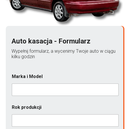
Auto kasacja - Formularz
Wypełnij formularz, a wycenimy Twoje auto w ciągu
kilku godzin
Marka i Model
n
Rok produkcji
i
e
*
u