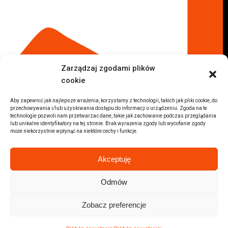
Komis samochodowy Płock
Komis samochodowy Opole
Komis samochodowy Lublin
Komis samochodowy Sochaczew
Inne Lokalizacje
Zarządzaj zgodami plików
Import
cookie
Auta z USA Warszawa
Auta z USA Rzeszów
Aby zapewnić jak najlepsze wrażenia, korzystamy z technologii, takich jak pliki cookie, do
przechowywania i/lub uzyskiwania dostępu do informacji o urządzeniu. Zgoda na te
Auta z USA Białystok
technologie pozwoli nam przetwarzać dane, takie jak zachowanie podczas przeglądania
lub unikalne identyfikatory na tej stronie. Brak wyrażenia zgody lub wycofanie zgody
Auta z USA Kraków
może niekorzystnie wpłynąć na niektóre cechy i funkcje.
Marki samochodów
Sprzedam BMW
Akceptuję
Sprzedam Audi
Sprzedam Mercedes
Odmów
Wszystkie marki samochodów
Zobacz preferencje
2026 © Autolab.pl |
Polityka prywatności