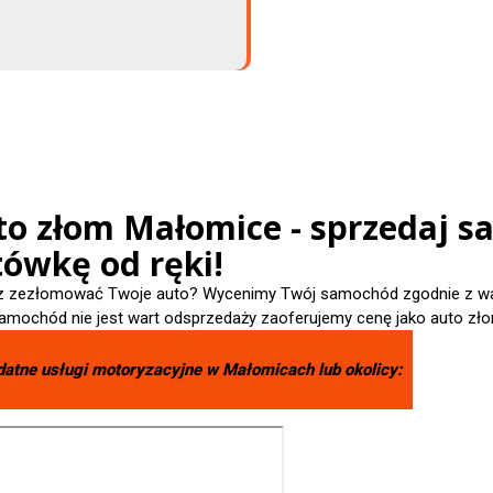
to złom Małomice - sprzedaj s
tówkę od ręki!
 zezłomować Twoje auto? Wycenimy Twój samochód zgodnie z wart
amochód nie jest wart odsprzedaży zaoferujemy cenę jako auto zło
datne usługi motoryzacyjne w
Małomicach
lub okolicy: