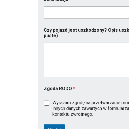
o
j
a
z
d
p
Czy pojazd jest uszkodzony? Opis uszk
u
puste)
s
t
e
)
j
e
s
t
Zgoda RODO
*
Wyrażam zgodę na przetwarzanie moi
innych danych zawartych w formularz
kontaktu zwrotnego.