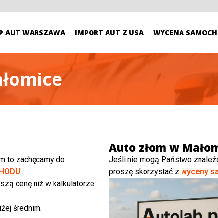
P AUT WARSZAWA
IMPORT AUT Z USA
WYCENA SAMOCH
ałomice
Auto złom w Mało
ym to zachęcamy do
Jeśli nie mogą Państwo znaleź
HODU
.
proszę skorzystać z
wyceny s
szą cenę niż w kalkulatorze
żej średnim.