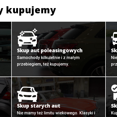
y kupujemy
Skup aut poleasingowych
Sk
Samochody kilkuletnie i z małym
Ni
przebiegiem, też kupujemy.
pr
Skup starych aut
Sk
o
Nie mamy też limitu wiekowego. Klasyki i
Ku