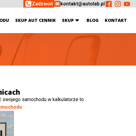
Zadzwoń
kontakt@autolab.pl
ODU
SKUP AUT CENNIK
SKUP
BLOG
KONTAKT
micach
ć swojego samochodu w kalkulatorze to
amochodu