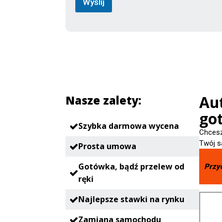
Wyślij
Au
Nasze zalety:
go
Szybka darmowa wycena
Chcesz
Twój s
Prosta umowa
Gotówka, bądź przelew od
Przy
ręki
Najlepsze stawki na rynku
Zamiana samochodu