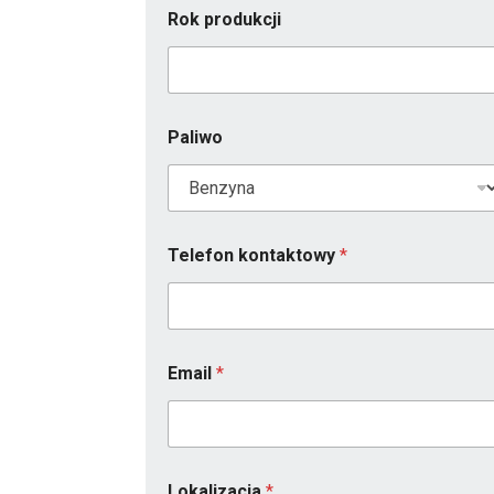
Rok produkcji
Paliwo
Telefon kontaktowy
*
Email
*
p
Lokalizacja
*