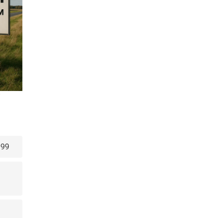
w
999