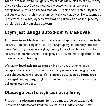
Auto złom Masłów
to usługa skierowana do właścicieli pojazdów, którzy
chcą szybko pozbyć się samochodu w dowolnym stanie. Naszą
specjalnością jest
auto kasacja Masłów
– legalne odkupienie i utylizacja
aut bez względu na ich wiek, stan techiczny czy przebieg. Dojeżdżamy do
Ciebie w całej Polsce, wyceniamy pojazd błyskawicznie online i płacimy
od ręki lub przelewem ekspresowym.
Czym jest usługa auto złom w Masłowie
Złomowanie aut Masłów
to kompleksowa usługa obejmująca odkupienie
pojazdu, transport i legalną kasację. Przyjmujemy samochody osobowe,
ciężarówki, przyczepy, motocykle, traktory i wiele innych pojazdów. Stan
pojazdu nie ma znaczenia – odkupimy auto uszkodzone, sprawne, stare,
nowe, a nawet w leasingu.
Oferujemy
błyskawiczną wycenę online
na naszej stronie, gdzie
podajesz dane pojazdu i natychmiast otrzymujesz orientacyjną cenę.
Jeśli chcesz uzyskać lepszą ofertę, możesz skorzystać z
formularza
szczegółowej wyceny
, dzięki któremu nasz specjalista przeanalizuje
dokładnie stan pojazdu.
Dlaczego warto wybrać naszą firmę
Pracujemy z
własnym transportem
, co oznacza, że dojeżdżamy do
Ciebie bez dodatkowych kosztów. Nie musisz nigdzie jechać – my