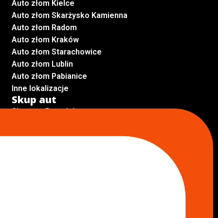
Auto złom Kielce
Auto złom Skarżysko Kamienna
Auto złom Radom
Auto złom Kraków
Auto złom Starachowice
Auto złom Lublin
Auto złom Pabianice
Inne lokalizacje
Skup aut
Skup aut Pruszków
Skup aut Legionowo
Skup aut Piaseczno
Skup aut Radom
Skup aut Marki
Skup aut Wołomin
Skup aut Warszawa Bemowo
Skup aut Warszawa Wola
Lokalizacje