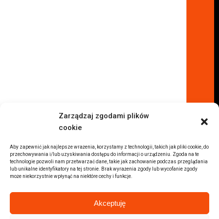
Komisy samochodowe
Komis samochodowy Kielce
Komis samochodowy Łódź
Komis samochodowy Kraków
Komis samochodowy Radom
Komis samochodowy Płock
Komis samochodowy Opole
Komis samochodowy Lublin
Komis samochodowy Sochaczew
Inne Lokalizacje
Zarządzaj zgodami plików
Import
cookie
Auta z USA Warszawa
Auta z USA Rzeszów
Aby zapewnić jak najlepsze wrażenia, korzystamy z technologii, takich jak pliki cookie, do
przechowywania i/lub uzyskiwania dostępu do informacji o urządzeniu. Zgoda na te
Auta z USA Białystok
technologie pozwoli nam przetwarzać dane, takie jak zachowanie podczas przeglądania
lub unikalne identyfikatory na tej stronie. Brak wyrażenia zgody lub wycofanie zgody
Auta z USA Kraków
może niekorzystnie wpłynąć na niektóre cechy i funkcje.
Marki samochodów
Sprzedam BMW
Akceptuję
Sprzedam Audi
Sprzedam Mercedes