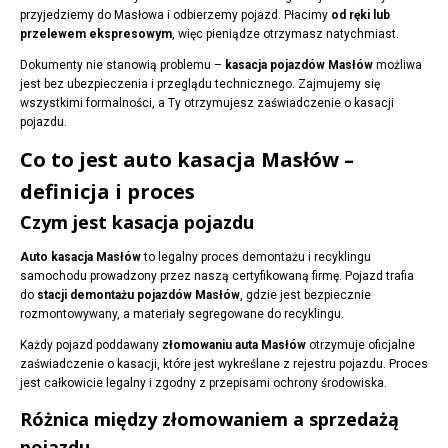
przyjedziemy do Masłowa i odbierzemy pojazd. Płacimy
od ręki lub
przelewem ekspresowym
, więc pieniądze otrzymasz natychmiast.
Dokumenty nie stanowią problemu –
kasacja pojazdów Masłów
możliwa
jest bez ubezpieczenia i przeglądu technicznego. Zajmujemy się
wszystkimi formalności, a Ty otrzymujesz zaświadczenie o kasacji
pojazdu.
Co to jest auto kasacja Masłów –
definicja i proces
Czym jest kasacja pojazdu
Auto kasacja Masłów
to legalny proces demontażu i recyklingu
samochodu prowadzony przez naszą certyfikowaną firmę. Pojazd trafia
do
stacji demontażu pojazdów Masłów
, gdzie jest bezpiecznie
rozmontowywany, a materiały segregowane do recyklingu.
Każdy pojazd poddawany
złomowaniu auta Masłów
otrzymuje oficjalne
zaświadczenie o kasacji, które jest wykreślane z rejestru pojazdu. Proces
jest całkowicie legalny i zgodny z przepisami ochrony środowiska.
Różnica między złomowaniem a sprzedażą
pojazdu