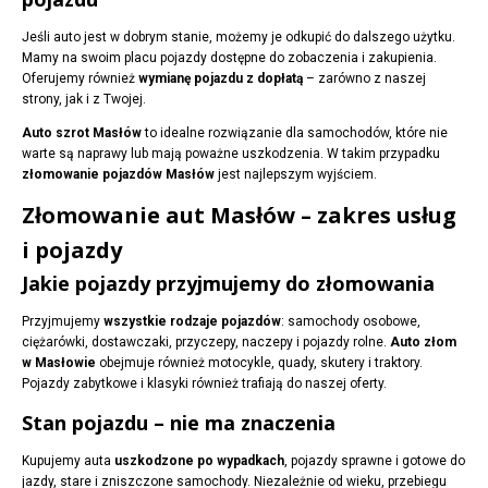
Jeśli auto jest w dobrym stanie, możemy je odkupić do dalszego użytku.
Mamy na swoim placu pojazdy dostępne do zobaczenia i zakupienia.
Oferujemy również
wymianę pojazdu z dopłatą
– zarówno z naszej
strony, jak i z Twojej.
Auto szrot Masłów
to idealne rozwiązanie dla samochodów, które nie
warte są naprawy lub mają poważne uszkodzenia. W takim przypadku
złomowanie pojazdów Masłów
jest najlepszym wyjściem.
Złomowanie aut Masłów – zakres usług
i pojazdy
Jakie pojazdy przyjmujemy do złomowania
Przyjmujemy
wszystkie rodzaje pojazdów
: samochody osobowe,
ciężarówki, dostawczaki, przyczepy, naczepy i pojazdy rolne.
Auto złom
w Masłowie
obejmuje również motocykle, quady, skutery i traktory.
Pojazdy zabytkowe i klasyki również trafiają do naszej oferty.
Stan pojazdu – nie ma znaczenia
Kupujemy auta
uszkodzone po wypadkach
, pojazdy sprawne i gotowe do
jazdy, stare i zniszczone samochody. Niezależnie od wieku, przebiegu