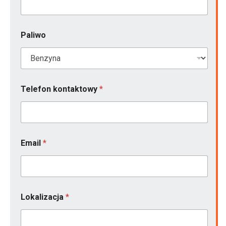
Paliwo
Telefon kontaktowy
*
k
Email
*
o
n
t
a
k
t
Lokalizacja
*
o
w
y