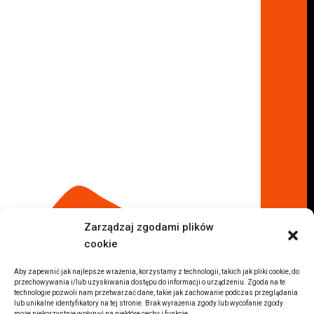
Skup aut Warszawa Bemowo
Skup aut Warszawa Wola
Lokalizacje
Komisy samochodowe
Komis samochodowy Kielce
Komis samochodowy Łódź
Komis samochodowy Kraków
Komis samochodowy Radom
Komis samochodowy Płock
Komis samochodowy Opole
Komis samochodowy Lublin
Komis samochodowy Sochaczew
Inne Lokalizacje
Zarządzaj zgodami plików
Import
cookie
Auta z USA Warszawa
Auta z USA Rzeszów
Aby zapewnić jak najlepsze wrażenia, korzystamy z technologii, takich jak pliki cookie, do
przechowywania i/lub uzyskiwania dostępu do informacji o urządzeniu. Zgoda na te
Auta z USA Białystok
technologie pozwoli nam przetwarzać dane, takie jak zachowanie podczas przeglądania
lub unikalne identyfikatory na tej stronie. Brak wyrażenia zgody lub wycofanie zgody
Auta z USA Kraków
może niekorzystnie wpłynąć na niektóre cechy i funkcje.