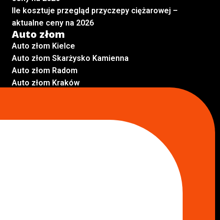
Ile kosztuje przegląd przyczepy ciężarowej –
aktualne ceny na 2026
Auto złom
Auto złom Kielce
Auto złom Skarżysko Kamienna
Auto złom Radom
Auto złom Kraków
Auto złom Starachowice
Auto złom Lublin
Auto złom Pabianice
Inne lokalizacje
Skup aut
Skup aut Pruszków
Skup aut Legionowo
Skup aut Piaseczno
Skup aut Radom
Skup aut Marki
Skup aut Wołomin