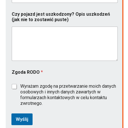
R
o
k
Czy pojazd jest uszkodzony? Opis uszkodzeń
i
(jak nie to zostawić puste)
Zgoda RODO
*
Wyrażam zgodę na przetwarzanie moich danych
osobowych i innych danych zawartych w
formularzach kontaktowych w celu kontaktu
zwrotnego.
Wyślij