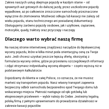
Zakres naszych usług obejmuje pojazdy w każdym stanie – od
sprawnych aut gotowych do dalszej jazdy, przez uszkodzone pojazdy
wypadkowe, aż po całkowicie zniszczone samochody przeznaczone
wyłącznie do złomowania. Możliwość odkupu lub kasacji nie zależy od
wieku pojazdu, stanu technicznego ani posiadanej dokumentacji.
Obsługujemy zarówno pojazdy osobowe, jak i użytkowe, ciężarowe,
motocykle, quady, traktory oraz przyczepy i naczepy.
Dlaczego warto wybrać naszą firmę
Na naszej stronie internetowej znajdziesz narzędzie do błyskawicznej
wyceny pojazdu, które w kilka minut poda orientacyjną cenę za Twoje
auto. Jeśli chcesz uzyskać jeszcze lepszą ofertę, skorzystaj z
formularza wyceny online, gdzie po przesłaniu szczegółowych informacji
i zdjęć otrzymasz indywidualną wycenę eksperta – często wyższą niż w
podstawowym kalkulatorze.
Dojeżdżamy do klienta w całej Polsce, co oznacza, że nie musisz
martwić się transportem pojazdu. Nasz własny transport zapewnia
bezpieczny odbiór samochodu bezpośrednio spod Twojego domu lub
wskazanego miejsca. Płatność następuje od ręki gotówką lub
ekspresowym przelewem – wybór należy do Ciebie. Jesteśmy legalną
polską firmą z pełnymi uprawnieniami do prowadzenia działalności w
zakresie kasacji pojazdów.