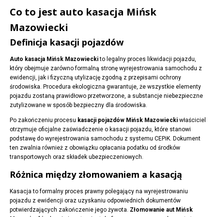
Co to jest auto kasacja Mińsk
Mazowiecki
Definicja kasacji pojazdów
Auto kasacja Mińsk Mazowiecki
to legalny proces likwidacji pojazdu,
który obejmuje zarówno formalną stronę wyrejestrowania samochodu z
ewidencji, jak i fizyczną utylizację zgodną z przepisami ochrony
środowiska. Procedura ekologiczna gwarantuje, że wszystkie elementy
pojazdu zostaną prawidłowo przetworzone, a substancje niebezpieczne
zutylizowane w sposób bezpieczny dla środowiska.
Po zakończeniu procesu
kasacji pojazdów Mińsk Mazowiecki
właściciel
otrzymuje oficjalne zaświadczenie o kasacji pojazdu, które stanowi
podstawę do wyrejestrowania samochodu z systemu CEPiK. Dokument
ten zwalnia również z obowiązku opłacania podatku od środków
transportowych oraz składek ubezpieczeniowych.
Różnica między złomowaniem a kasacją
Kasacja to formalny proces prawny polegający na wyrejestrowaniu
pojazdu z ewidencji oraz uzyskaniu odpowiednich dokumentów
potwierdzających zakończenie jego żywota.
Złomowanie aut Mińsk