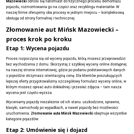
Mazowiecki
odnosi się natomiast do fizycznego procesu demontażu
pojazdu, rozmontowania go na części oraz recyklingu materiałów. W
naszej firmie oferujemy oba procesy w jednym miejscu – kompleksową
obsługę od strony formalnej i technicznej.
Złomowanie aut Mińsk Mazowiecki –
proces krok po kroku
Etap 1: Wycena pojazdu
Proces rozpoczyna się od wyceny pojazdu, którą możesz przeprowadzić
bez wychodzenia z domu. Skorzystaj z szybkiej wyceny online dostępnej
na naszej stronie internetowej, gdzie po podaniu podstawowych danych
o pojeździe otrzymasz orientacyjną cenę. Dla klientów poszukujących
lepszej oferty przygotowaliśmy szczegółowy formularz wyceny online, w
którym możesz opisać auto dokładniej i przesłać zdjęcia – tam nasza
wycena jest często wyższa.
Wyceniamy pojazdy niezależnie od ich stanu: uszkodzone, sprawne,
klasyki, samochody po wypadkach, a nawet pojazdy bez możliwości
uruchomienia.
Złomowanie auta Mińsk Mazowiecki
obejmuje wszystkie
kategorie pojazdów.
Etap 2: Umówienie się i dojazd