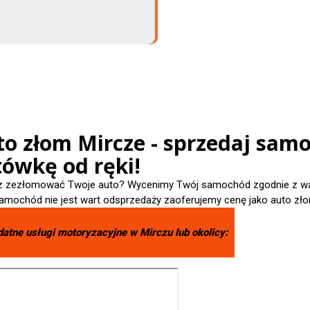
o złom Mircze - sprzedaj samo
tówkę od ręki!
 zezłomować Twoje auto? Wycenimy Twój samochód zgodnie z wart
amochód nie jest wart odsprzedaży zaoferujemy cenę jako auto zło
datne usługi motoryzacyjne w
Mirczu
lub okolicy: