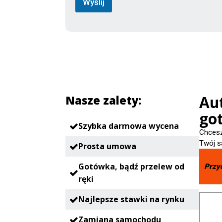
Wyślij
Aut
Nasze zalety:
go
Szybka darmowa wycena
Chcesz
Twój s
Prosta umowa
Gotówka, bądź przelew od
Przy
ręki
Najlepsze stawki na rynku
Zamiana samochodu