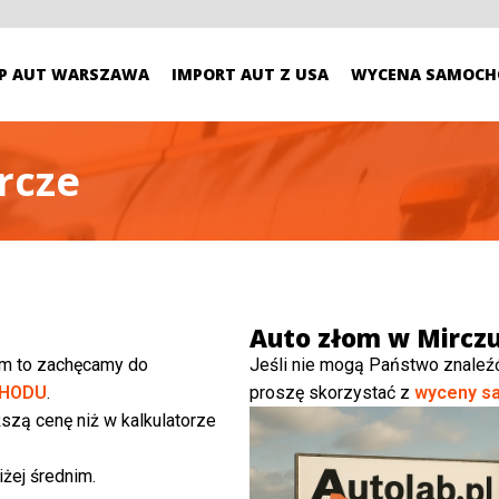
P AUT WARSZAWA
IMPORT AUT Z USA
WYCENA SAMOCH
rcze
Auto złom w Mircz
ym to zachęcamy do
Jeśli nie mogą Państwo znaleź
HODU
.
proszę skorzystać z
wyceny s
szą cenę niż w kalkulatorze
żej średnim.