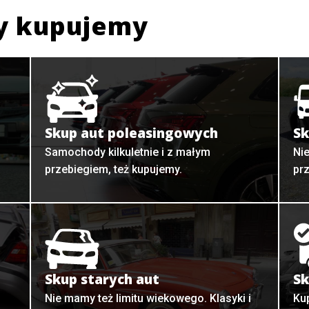
y kupujemy
Skup aut poleasingowych
Sk
Samochody kilkuletnie i z małym
Ni
przebiegiem, też kupujemy.
pr
Skup starych aut
Sk
o
Nie mamy też limitu wiekowego. Klasyki i
Ku