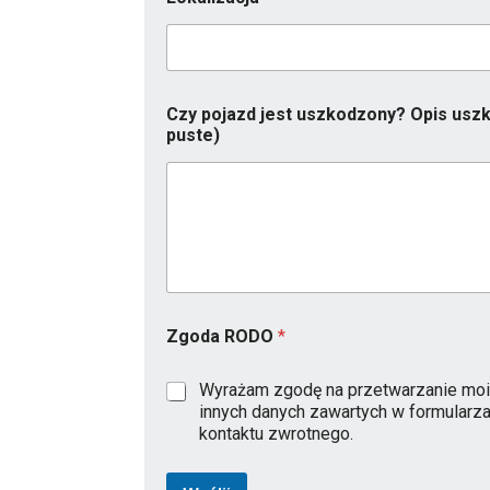
t
Czy pojazd jest uszkodzony? Opis uszk
o
puste)
M
a
r
k
a
z
o
s
t
a
Zgoda RODO
*
w
i
ć
Wyrażam zgodę na przetwarzanie moi
innych danych zawartych w formularz
kontaktu zwrotnego.