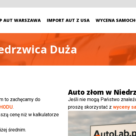
P AUT WARSZAWA
IMPORT AUT Z USA
WYCENA SAMOCH
edrzwica Duża
Auto złom w Niedrz
ym to zachęcamy do
Jeśli nie mogą Państwo znaleź
HODU
.
proszę skorzystać z
wyceny s
szą cenę niż w kalkulatorze
żej średnim.