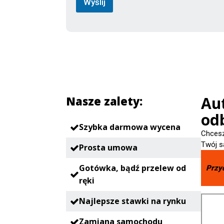
Wyślij
Au
Nasze zalety:
odb
Szybka darmowa wycena
Chcesz
Twój s
Prosta umowa
Gotówka, bądź przelew od
Przy
ręki
Najlepsze stawki na rynku
Zamiana samochodu