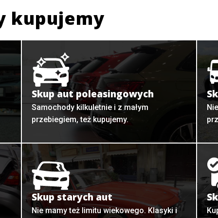
y kupujemy
Skup aut poleasingowych
Sk
Samochody kilkuletnie i z małym
Ni
przebiegiem, też kupujemy.
pr
Skup starych aut
Sk
o
Nie mamy też limitu wiekowego. Klasyki i
Ku