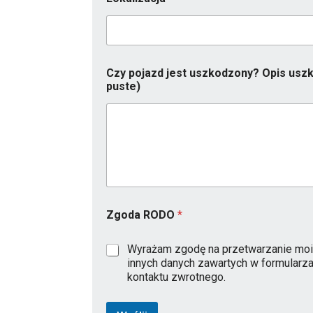
R
o
k
M
a
r
Czy pojazd jest uszkodzony? Opis uszk
k
puste)
a
Zgoda RODO
*
Wyrażam zgodę na przetwarzanie moi
innych danych zawartych w formularz
kontaktu zwrotnego.