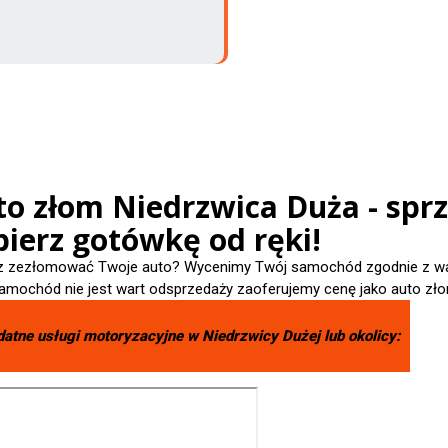
to złom Niedrzwica Duża - spr
ierz gotówkę od ręki!
 zezłomować Twoje auto? Wycenimy Twój samochód zgodnie z wart
amochód nie jest wart odsprzedaży zaoferujemy cenę jako auto zło
datne usługi motoryzacyjne w
Niedrzwicy Dużej
lub okolicy: