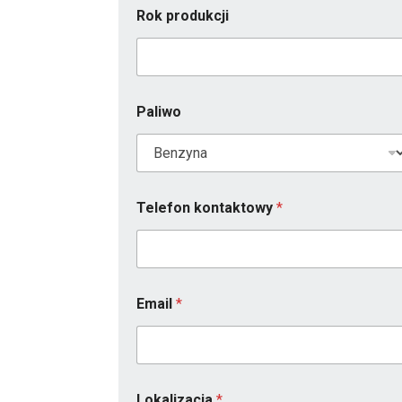
Rok produkcji
Paliwo
Telefon kontaktowy
*
T
Email
*
e
l
e
f
o
n
Lokalizacja
*