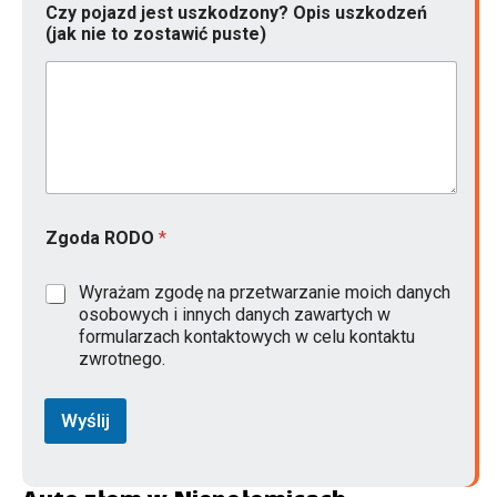
o
Czy pojazd jest uszkodzony? Opis uszkodzeń
w
(jak nie to zostawić puste)
y
L
o
k
a
l
i
z
a
Zgoda RODO
*
c
j
a
Wyrażam zgodę na przetwarzanie moich danych
osobowych i innych danych zawartych w
formularzach kontaktowych w celu kontaktu
zwrotnego.
Wyślij