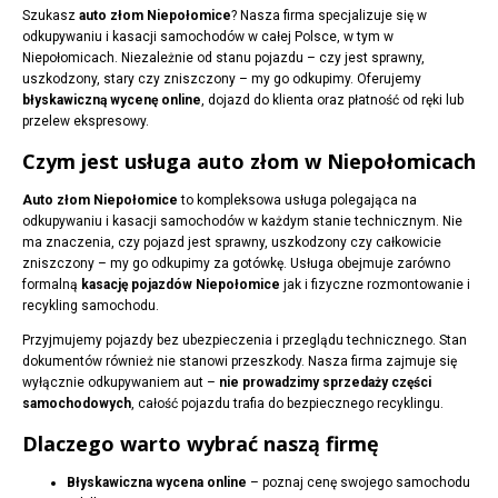
Szukasz
auto złom Niepołomice
? Nasza firma specjalizuje się w
odkupywaniu i kasacji samochodów w całej Polsce, w tym w
Niepołomicach. Niezależnie od stanu pojazdu – czy jest sprawny,
uszkodzony, stary czy zniszczony – my go odkupimy. Oferujemy
błyskawiczną wycenę online
, dojazd do klienta oraz płatność od ręki lub
przelew ekspresowy.
Czym jest usługa auto złom w Niepołomicach
Auto złom Niepołomice
to kompleksowa usługa polegająca na
odkupywaniu i kasacji samochodów w każdym stanie technicznym. Nie
ma znaczenia, czy pojazd jest sprawny, uszkodzony czy całkowicie
zniszczony – my go odkupimy za gotówkę. Usługa obejmuje zarówno
formalną
kasację pojazdów Niepołomice
jak i fizyczne rozmontowanie i
recykling samochodu.
Przyjmujemy pojazdy bez ubezpieczenia i przeglądu technicznego. Stan
dokumentów również nie stanowi przeszkody. Nasza firma zajmuje się
wyłącznie odkupywaniem aut –
nie prowadzimy sprzedaży części
samochodowych
, całość pojazdu trafia do bezpiecznego recyklingu.
Dlaczego warto wybrać naszą firmę
Błyskawiczna wycena online
– poznaj cenę swojego samochodu