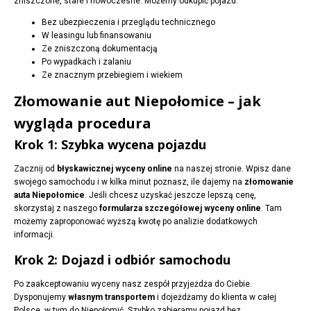
zniszczone, stare i nowoczesne. Możemy odkupić pojazd:
Bez ubezpieczenia i przeglądu technicznego
W leasingu lub finansowaniu
Ze zniszczoną dokumentacją
Po wypadkach i zalaniu
Ze znacznym przebiegiem i wiekiem
Złomowanie aut Niepołomice – jak
wygląda procedura
Krok 1: Szybka wycena pojazdu
Zacznij od
błyskawicznej wyceny online
na naszej stronie. Wpisz dane
swojego samochodu i w kilka minut poznasz, ile dajemy na
złomowanie
auta Niepołomice
. Jeśli chcesz uzyskać jeszcze lepszą cenę,
skorzystaj z naszego
formularza szczegółowej wyceny online
. Tam
możemy zaproponować wyższą kwotę po analizie dodatkowych
informacji.
Krok 2: Dojazd i odbiór samochodu
Po zaakceptowaniu wyceny nasz zespół przyjeżdża do Ciebie.
Dysponujemy
własnym transportem
i dojeżdżamy do klienta w całej
Polsce, w tym do Niepołomić. Szybko zabieramy pojazd bez