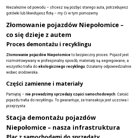
Niezależnie od powodu – chcesz się pozbyć starego auta, potrzebujesz
gotówki lub likwidujesz flotę – my Ci w tym pomożemy.
Złomowanie pojazdów Niepołomice –
co się dzieje z autem
Proces demontażu i recyklingu
Złomowanie pojazdów Niepołomice
to bezpieczny proces. Pojazd jest
rozmontowywany w profesjonalny sposób, materiały są segregowane, a
wszystko trafia do
ekologicznego recyklingu
. Działamy odpowiedzialnie
wobec środowiska.
Części zamienne i materiały
Pamiętaj –
nie prowadzimy sprzedaży części samochodowych
. Całość
pojazdu trafia do recyklingu. To gwarantuje, że transakcja jest uczciwa i
przejrzysta.
Stacja demontażu pojazdów
Niepołomice – nasza infrastruktura
Plac z samochodami do sprzedaży