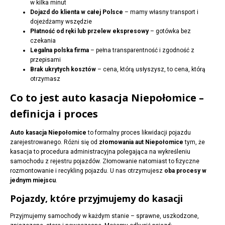
w kilka minut
Dojazd do klienta w całej Polsce
– mamy własny transport i
dojeżdżamy wszędzie
Płatność od ręki lub przelew ekspresowy
– gotówka bez
czekania
Legalna polska firma
– pełna transparentność i zgodność z
przepisami
Brak ukrytych kosztów
– cena, którą usłyszysz, to cena, którą
otrzymasz
Co to jest auto kasacja Niepołomice –
definicja i proces
Auto kasacja Niepołomice
to formalny proces likwidacji pojazdu
zarejestrowanego. Różni się od
złomowania aut Niepołomice
tym, że
kasacja to procedura administracyjna polegająca na wykreśleniu
samochodu z rejestru pojazdów. Złomowanie natomiast to fizyczne
rozmontowanie i recykling pojazdu. U nas otrzymujesz
oba procesy w
jednym miejscu
.
Pojazdy, które przyjmujemy do kasacji
Przyjmujemy samochody w każdym stanie – sprawne, uszkodzone,